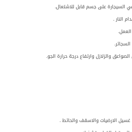
ي السيجارة على جسم قابل للاشتعال.
 النار .
العمل.
السجائر.
صواعق والزلازل وارتفاع درجة حرارة الجو.
ل غسيل الارضيات والاسقف والحائط .