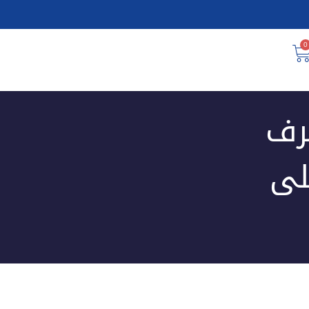
0
رف
لى