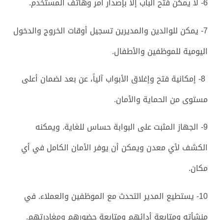
6- لا يمكن فتح الباب إلا بإصدار أمر وهاتف المستخدم.
7- يمكن للوالدين والمديرين تسجيل أوقات الخروج والدخول
اليومية للموظفين والأطفال.
8- إمكانية فتح وإغلاق الأبواب آلياً، عن بعد لضمان أعلى
مستوى من الحماية والأمان.
9- الجهاز المثبت على البوابة حساس للغاية. ويمكنه
الكشف لأي معدن ويمكن أن يوفر الأمان الكامل في أي
مكان.
10- يستطيع المدير التحدث مع الموظفين والعملاء. في
منشأته ومتابعة أدائهم ومتابعة حضورهم ومغادرتهم.