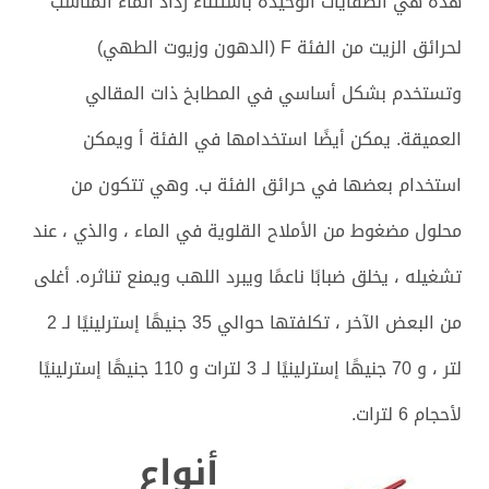
هذه هي الطفايات الوحيدة باستثناء رذاذ الماء المناسب
لحرائق الزيت من الفئة F (الدهون وزيوت الطهي)
وتستخدم بشكل أساسي في المطابخ ذات المقالي
العميقة. يمكن أيضًا استخدامها في الفئة أ ويمكن
استخدام بعضها في حرائق الفئة ب. وهي تتكون من
محلول مضغوط من الأملاح القلوية في الماء ، والذي ، عند
تشغيله ، يخلق ضبابًا ناعمًا ويبرد اللهب ويمنع تناثره. أغلى
من البعض الآخر ، تكلفتها حوالي 35 جنيهًا إسترلينيًا لـ 2
لتر ، و 70 جنيهًا إسترلينيًا لـ 3 لترات و 110 جنيهًا إسترلينيًا
لأحجام 6 لترات.
أنواع