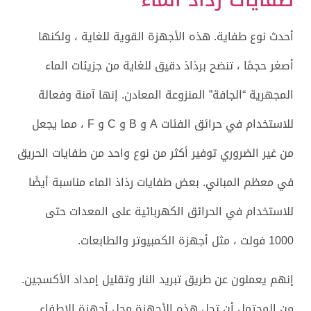
أحدث نوع طفاية. هذه الأجهزة القوية للغاية ، ولكنها
أصغر حجمًا ، تنضح برذاذ دقيق للغاية من جزيئات الماء
المجهرية “الجافة” المنزوعة المعادن. إنها آمنة وفعالة
للاستخدام في حرائق الفئات A و B و C و F ، مما يجعل
من غير الضروري توفير أكثر من نوع واحد من طفايات الحريق
في معظم المباني. بعض طفايات رذاذ الماء مناسبة أيضًا
للاستخدام في الحرائق الكهربائية على المعدات حتى
1000 فولت ، مثل أجهزة الكمبيوتر والطابعات.
إنهم يعملون عن طريق تبريد النار وتقليل إمداد الأكسجين.
من المحتمل أن تحل هذه الأجهزة محل أجهزة الإطفاء