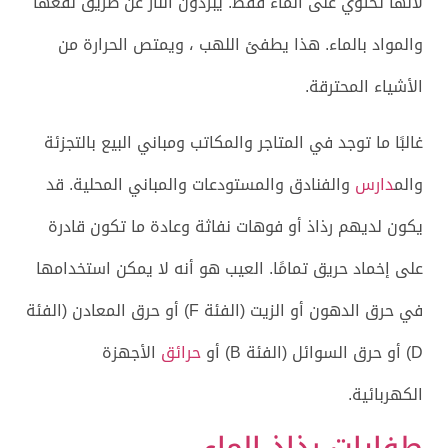
لأنها تحتوي على الماء فقط. يبردون النار عن طريق نقعها
والمواد بالماء. هذا يطفئ اللهب ، ويمتص الحرارة من
الأشياء المحترقة.
غالبًا ما توجد في المتاجر والمكاتب ومباني البيع بالتجزئة
والم
دارس
والفنادق والمستودعات والمباني المحلية. قد
يكون لديهم رذاذ أو فوهات نفاثة وعادة ما تكون قادرة
على إخماد حريق تمامًا. العيب هو أنه لا يمكن استخدامها
في حرق الدهون أو الزيت (الفئة F) أو حرق المعادن (الفئة
D) أو حرق السوائل (الفئة B) أو
حرائق
الأجهزة
الكهربائية.
طفايات رذاذ الماء