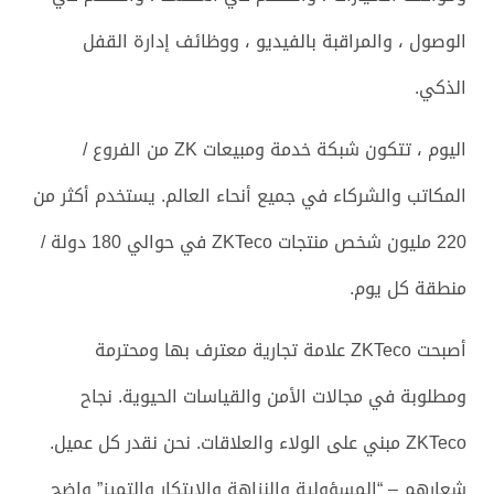
الوصول ، والمراقبة بالفيديو ، ووظائف إدارة القفل
الذكي.
اليوم ، تتكون شبكة خدمة ومبيعات ZK من الفروع /
المكاتب والشركاء في جميع أنحاء العالم. يستخدم أكثر من
220 مليون شخص منتجات ZKTeco في حوالي 180 دولة /
منطقة كل يوم.
أصبحت ZKTeco علامة تجارية معترف بها ومحترمة
ومطلوبة في مجالات الأمن والقياسات الحيوية. نجاح
ZKTeco مبني على الولاء والعلاقات. نحن نقدر كل عميل.
شعارهم – “المسؤولية والنزاهة والابتكار والتميز” واضح