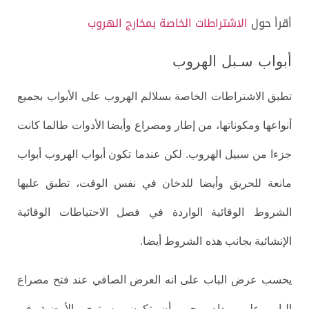
أقرأ حول
الاشتراطات الخاصة بمخارج الهروب
أبواب
سـبل
الهروب
تطبق الاشتراطات الخاصة بسلالم الهروب على الأبواب
بجميع
أنواعها ومكوناتها، من إطار ومصراع وأيضا الأدوات طالما كانت
.
جزءا من سبيل
الهروب
لكن عندما
تكون أبواب الهروب أبواب
مانعة للحريق وأيضا للدخان في نفس الوقت، تطبق عليها
الشروط
الوقائية الواردة في فصل الاحتياطات الوقائية
.
الإنشائية بجانب هذه
الشروط أيضا
يحسب عرض
الباب على انه العرض الصافي عند فتح مصراع
.
الباب على
مداه
يجب أن تكون مسـتوى
الأرضية في