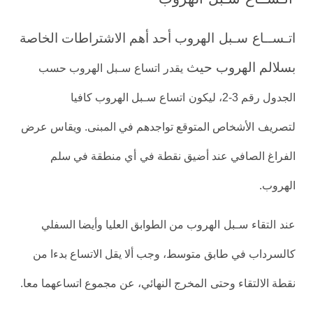
اتـســاع
سـبل
الهروب أحد أهم الاشتراطات الخاصة
بسلالم الهروب حيث
يقدر
اتساع
سـبل
الهروب حسب
الجدول رقم 3-2، ليكون
اتساع
سـبل الهروب كافيا
لتصريف
الأشخاص المتوقع تواجدهم في المبنى. ويقاس عرض
الفراغ الصافي عند أضيق نقطة في
أي منطقة في سلم
.
الهروب
عند
التقاء
سـبل
الهروب من الطوابق العليا وأيضا السفلي
كالسرداب في طابق متوسط، وجب ألا يقل الاتساع بدءا من
.
نقطة الالتقاء وحتى
المخرج النهائي، عن مجموع اتساعهما معا