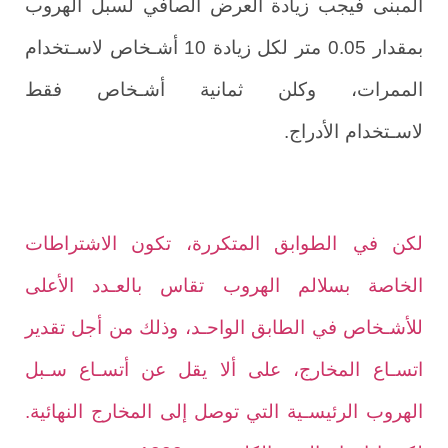
المبنى فيجب زيادة العرض الصافي لسبل الهروب
بمقدار 0.05
متر لكل زيادة 10 أشـخاص لاسـتخدام
الممرات، وكلن ثمانية أشـخاص فقط
.
لاسـتخدام
الأدراج
لكن في
الطوابق المتكررة، تكون الاشتراطات
الخاصة بسلالم الهروب تقاس بالعـدد الأعلى
للأشـخاص في الطابق الواحـد، وذلك من أجل تقدير
اتسـاع
المخارج، على ألا يقل عن أتسـاع سـبل
.
الهروب
الرئيسـية التي توصل إلى المخارج
النهائية