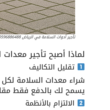
تأجير أدوات السلامة في الرياض 0596886488
لماذا أصبح تأجير معدات ال
تقليل التكاليف
شراء معدات السلامة لكل م
يسمح لك بالدفع فقط مقاب
الالتزام بالأنظمة