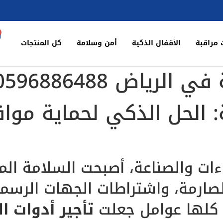
 مراقبة
الأقفال الذكية
أمن وسلامة
كل المنتجات
لرياض 0596886488
: الحل الذكي لحماية موا
ات والصناعة، أصبحت السلامة المهن
الصارمة، واشتراطات الجهات الرس
، كلها عوامل جعلت
تأجير أدوات ا