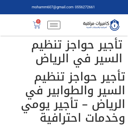
mohamm607@gmail.com
0556272661
0
تأجير حواجز تنظيم
السير في الرياض
تأجير حواجز تنظيم
السير والطوابير في
الرياض – تأجير يومي
وخدمات احترافية