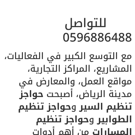
للتواصل
0596886488
مع التوسع الكبير في الفعاليات،
المشاريع، المراكز التجارية،
مواقع العمل، والمعارض في
مدينة الرياض، أصبحت
حواجز
تنظيم السير
و
حواجز تنظيم
الطوابير
و
حواجز تنظيم
المسارات
من أهم أدوات