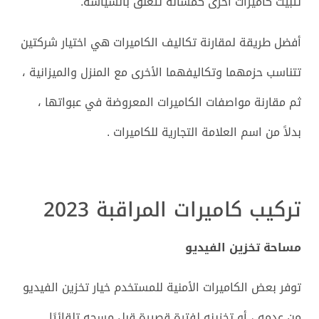
تثبيت كاميرات أخرى كمسألة تتعلق بالسياسة.
أفضل طريقة لمقارنة تكاليف الكاميرات هي اختيار شركتين
تتناسب حزمهما وتكاليفهما الأخرى مع المنزل والميزانية ،
ثم مقارنة مواصفات الكاميرات المعروضة في عبواتها ،
بدلاً من اسم العلامة التجارية للكاميرات .
تركيب كاميرات المراقبة 2023
مساحة تخزين الفيديو
توفر بعض الكاميرات الأمنية للمستخدم خيار تخزين الفيديو
من عدمه ، أو تخزينه لفترة قصيرة قبل مسحه تلقائيًا.