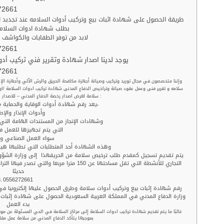
72661
طريقة الحصول على شهادة اثبات بيع وتركيب أدوات السلامه عند تجدبد ا
بطلب شهادة ادوات السلامه
لابد من توفر الطفايات والكواشف
72661
يوجد لدينا اصدار شهادة وتقرير فني تركيب أدو
72661
سلامه و تقرير فنى وعمل عقود صيانة وتراخيص الدفاع المدنى شهادة تركيب ادوات السلامة /او ال
سلامة لغرض اصدار رخصة الدفاع المدني – للاصدار الرجاء ارسال المعلومات الاتية :
يعد رقم شهادة أدوات الوقاية والحماية من الحريق ومكافحة الحريق،
وأدوات الإنذار والإط
وشهادات الإنجاز من المستندات الهامة الت
التي يتم تجهيزها للعمل ف
سواء العمل الصناعي و 
وهذه الشهادة أحد المتطلبات التي تطلبها هيئ
يتم تقديم تسجيل كمقدم طلب ترخيص سلامة من الحريقهذا إلى وزارة الشؤون ا
التجاري للأنشطة التي تقل مساحتها عن 150 مترا
حديثا
0556272661
رقم شهادة إثبات بيع وتركيب أدوات سلامة وطرق الحصول عليها إلكترونيا ف
وزارة الدفاع المدني في المملكة العربية السعودية الحصول على شهادة إثبات ب
بدء العمل
غالبًا ما يتم تقديم شهادة تركيب ادوات السلامة إلى مراكز السلامة في الحي المسئولة عن موق
بموجبها يتأكد الدفاع المدني من سلامة عمل مقا