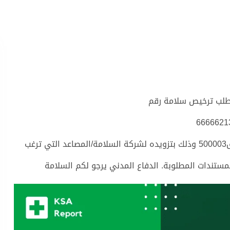
 طلب ترخيص سلامة رقم
6666621
سيتم إعادة هذا الطلب لكم ، يرجى استخدام رمز التحقق500003 وذلك بتزويده لشركة السلامة/المصاعد التي ترغب
مستندات المطلوبة. الدفاع المدني يرجو لكم السلامة