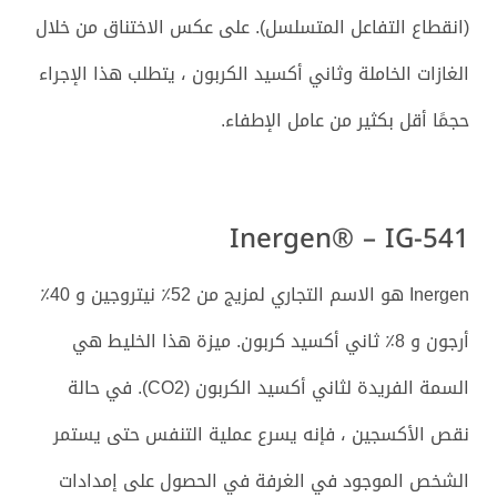
(انقطاع التفاعل المتسلسل). على عكس الاختناق من خلال
الغازات الخاملة وثاني أكسيد الكربون ، يتطلب هذا الإجراء
حجمًا أقل بكثير من عامل الإطفاء.
Inergen® – IG-541
Inergen هو الاسم التجاري لمزيج من 52٪ نيتروجين و 40٪
أرجون و 8٪ ثاني أكسيد كربون. ميزة هذا الخليط هي
السمة الفريدة لثاني أكسيد الكربون (CO2). في حالة
نقص الأكسجين ، فإنه يسرع عملية التنفس حتى يستمر
الشخص الموجود في الغرفة في الحصول على إمدادات