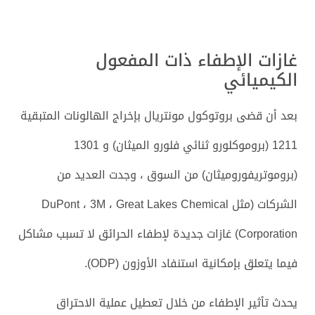
غازات الإطفاء ذات المفعول
الكيميائي
بعد أن قضى بروتوكول مونتريال بإخراج الهالونات المتبقية
1211 (بروموكلورو ثنائي فلورو الميثان) و 1301
(بروموتريفوروميثان) من السوق ، وجدت العديد من
الشركات (مثل DuPont ، 3M ، Great Lakes Chemical
Corporation) غازات جديدة لإطفاء الحرائق لا تسبب مشاكل
فيما يتعلق بإمكانية استنفاد الأوزون (ODP).
يحدث تأثير الإطفاء من خلال تعطيل عملية الاحتراق