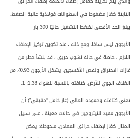
والذي يتم تخزينه كعامل إطفاء لأنظمة إطفاء الحرائق
الثابتة كغاز مضغوط في أسطوانات فولاذية عالية الضغط.
يبلغ الحد الأقصى لضغط التشغيل حاليًا 300 بار.
الأرجون ليس سامًا. ومع ذلك ، عند تكوين تركيز الإطفاء
اللازم ، خاصة في حالة نشوب حريق ، قد ينشأ خطر من
غازات الاحتراق ونقص الأكسجين. يشكل الأرجون 0.93٪ من
الغلاف الجوي للأرض. كثافته بالنسبة للهواء 1.38: 1.
تعني كثافته وخموده العالي (غاز خامل “حقيقي”) أن
الأرجون مفيد للنيتروجين في حالات معينة ، على سبيل
المثال كغاز لإطفاء حرائق المعادن. ملحوظة: يمكن