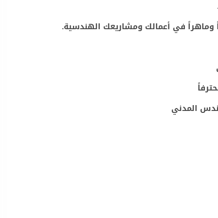
اً وماهراً في أعمالك ومشاريعك الهندسية.
ترفاً
ندس المدني