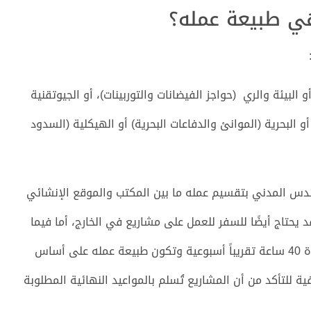
ي طبيعة عمله؟
البيئة والري (حواجز الفيضانات والتوربينات)، أو الجيوتقنية
و البحرية (الموانئ والدفاعات البحرية) أو الهيكلية (السدود
دس المدني بتقسيم عمله ما بين المكتب والموقع الإنشائي
 يحتاج أيضًا للسفر للعمل على مشاريع في الخارج، أما فيما
يتعلق بساعات العمل فعادة ما يعمل مهندس المدني لمدة 40 ساعة تقريباً أسبوعية وتكون طبيعة عمله على أساس
ة للتأكد من أن المشاريع تُسلم بالمواعيد النهائية المطلوبة