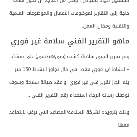
الكلمتين أحيانًا بالتبادل ، ولكن من المرجح أن تكون هناك
حاجة إلى التقارير لموضوعات الأعمال والموضوعات العلمية
والتقنية ومكان العمل.
ماهو التقرير الفني سلامة غير فوري
رقم تقرير الفني سلامة كشف (فني/هندسي) على منشآه
–
لنشاط غير فوري فقط
في حال تجاوز النشاط 150 متر
يتم انجاز تقرير فني غير فوري او عقد صيانة سلامة وسوف
توصلك رسالة الرجاء استخدام رقم التقرير الفني ..
وذلك بتزويده لشركة السلامة/المصاعد التي ترغب بالتعاقد
معها