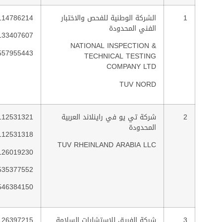
1
الشركة الوطنية للفحص والاختبار
114786214
الفني المحدودة
133407607
NATIONAL INSPECTION &
557955443
TECHNICAL TESTING
COMPANY LTD
TUV NORD
2
شركة تي يو في راينلاند العربية
112531321
المحدودة
112531318
TUV RHEINLAND ARABIA LLC
126019230
535377552
546384150
3
شركة الفريق للاستشارات السلامة
126397215