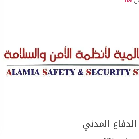
من
هنا
لدفاع المدني