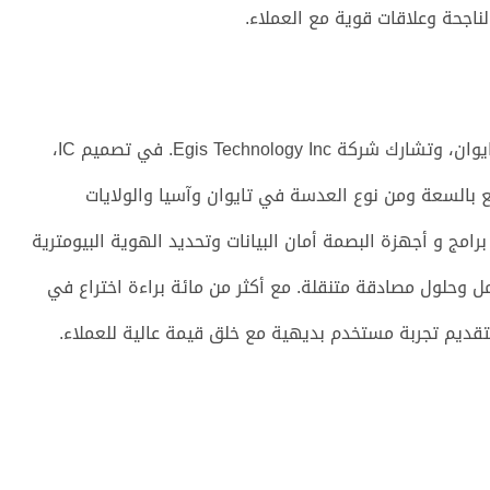
تأسست عام 2007 ويقع المقر الرئيسي لها في: تايبيه ، تايوان، وتشارك شركة Egis Technology Inc. في تصميم IC،
ع بالسعة ومن نوع العدسة في تايوان وآسيا والولايات
رامج و أجهزة البصمة أمان البيانات وتحديد الهوية البيومترية
 وحلول مصادقة متنقلة. مع أكثر من مائة براءة اختراع في