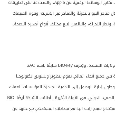
للمستخدمين فتح الأجهزة ، وإجراء عمليات شراء في مختلف متاجر الوسائط الرقمية من Apple، والمصادقة على تطبيقات
ر، تبيع Apple منتجاتها من خلال متاجر البيع بالتجزئة والمتاجر عبر الإنترنت، وقوة المبيعات
، وتجار التجزئة، والبائعين لبيع مختلف أنواع أجهزة البصمة.
تأسست عام 1993 ويقع المقر الرئيسي في نيو جيرسي، الولايات المتحدة، ويُعرف BIO-key سابقًا باسم SAC
الحيوية في جميع أنحاء العالم. تقوم بتطوير وتسويق تكنولوجيا
 وحلول إدارة الوصول إلى الهوية الجاهزة للمؤسسات للعملاء
التجاريين والحكوميين والتعليم في الولايات المتحدة وعلى الصعيد الدولي. في الآونة الأخيرة ، أطلقت الشركة أيضًا BIO-
Pal، وهو تطبيق محمول يستخدم مسح راحة اليد مع مصادقة المستخدم. مع عقود من