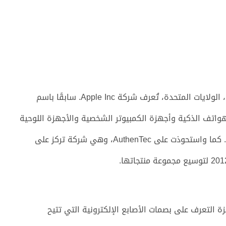
تم انشاؤها عام 1976 ويقع المقر الرئيسي في كاليفورنيا، الولايات المتحدة، تُعرف شركة Apple Inc. سابقًا باسم
 وتسويق الهواتف الذكية وأجهزة الكمبيوتر الشخصية والأجهزة اللوحية
والأجهزة الإلكترونية القابلة للارتداء والعديد من الملحقات. كما واستحوذت على AuthenTec، وهي شركة تركز على
 منتجاتها الرئيسية، Touch ID، وهي ميزة التعرف على بصمات الأصابع الإلكترونية التي تتيح