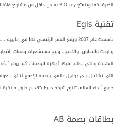
الخبرة، كما ويتمتع BIO-key بسجل حافل من مشاريع IAM الناجحة وعلاقات قوية مع العملاء.
تقنية Egis
والبحث والتطوير، والاختبار، وبيع مستشعرات بصمات الأصاب
المتحدة والتي يطلق عليها أجهزة البصمة . كما يوفر أيضًا ب
التي تشتمل على دونجل عالمي ببصمة الإصبع ثنائي العوامل
جميع أنحاء العالم، تلتزم شركة Egis بتقديم حلول مبتكرة لتقديم تجربة مستخدم بديهية مع خلق قيمة عالية للعملاء.
بطاقات بصمة AB