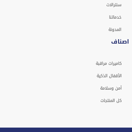
نترالات
دماتنا
لمدونة
اف
ميرات مراقبة
أقفال الذكية
من وسلامة
 المنتجات