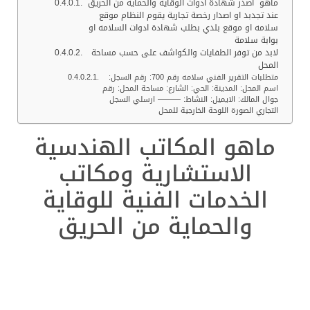
ماهو أصدر شهادة أدوات الوقاية والحماية من الحريق
عند تجدبد او اصدار رخصة تجارية يقوم النظام موقع
سلامه او موقع بلدي بطلب شهادة ادوات السلامه او
بوابة سلامة
لابد من توفر الطفايات والكواشف على حسب مساحة
المحل
متطلبات التقرير الفني سلامه رقم 700: رقم السجل:
اسم المحل: المدينة: الحي: الشارع: مساحة المحل: رقم
جوال المالك: الايميل: النشاط: ——— ارسلي السجل
التجاري الصورة اللوحة الخارجية للمحل
ماهو المكاتب الهندسية
الاستشارية ومكاتب
الخدمات الفنية للوقاية
والحماية من الحريق