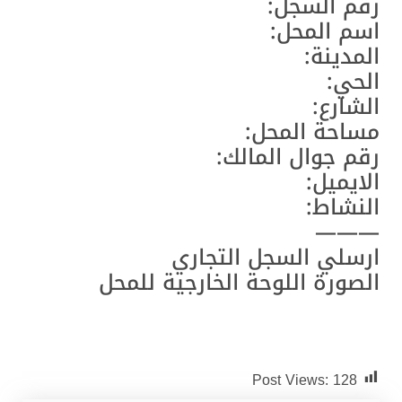
م السجل:
م المحل:
مدينة:
حي:
شارع:
احة المحل:
م جوال المالك:
ايميل:
نشاط:
——
سلي السجل التجاري
صورة اللوحة الخارجية للمحل
Post Views:
128