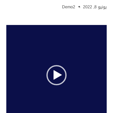
8, 2022
Demo2
غل
يديو