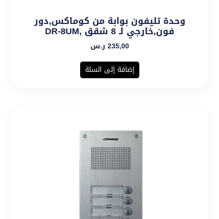
وحدة تليفون بوابة من كوماكس,دور
فون,خارجي لـ 8 شقق ,DR-8UM
235,00
ر.س
إضافة إلى السلة