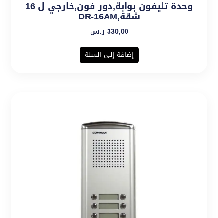
وحدة تليفون بوابة,دور فون,خارجي ل 16
شقة,DR-16AM
330,00
ر.س
إضافة إلى السلة