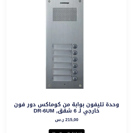
وحدة تليفون بوابة من كوماكس دور فون
خارجي لـ 6 شقق, DR-6UM
215,00
ر.س