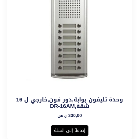
وحدة تليفون بوابة,دور فون,خارجي ل 16
شقة,DR-16AM
330,00
ر.س
إضافة إلى السلة