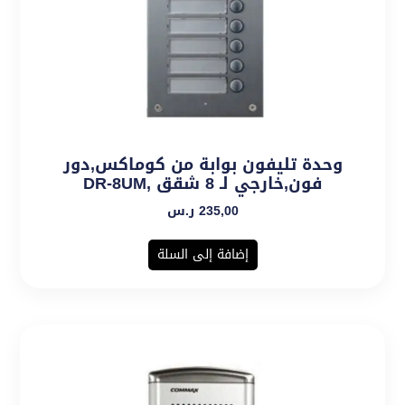
وحدة تليفون بوابة من كوماكس,دور
فون,خارجي لـ 8 شقق ,DR-8UM
235,00
ر.س
إضافة إلى السلة