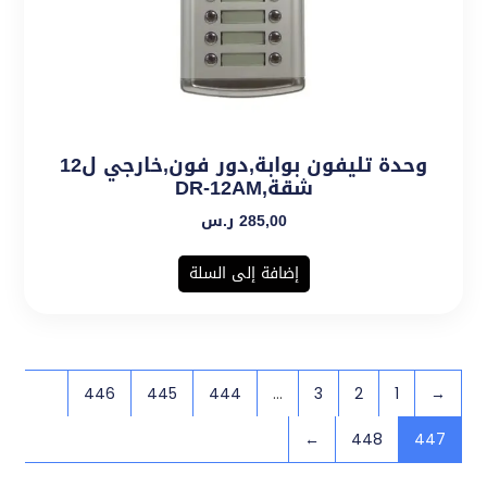
وحدة تليفون بوابة,دور فون,خارجي ل12
شقة,DR-12AM
285,00
ر.س
إضافة إلى السلة
446
445
444
…
3
2
1
→
←
448
447