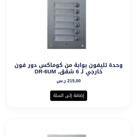
وحدة تليفون بوابة من كوماكس دور فون
خارجي لـ 6 شقق, DR-6UM
215,00
ر.س
إضافة إلى السلة