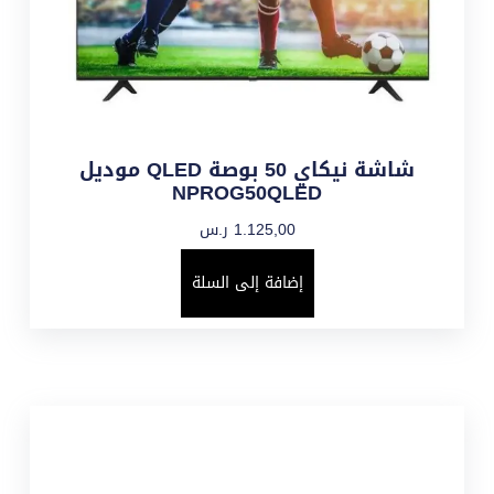
شاشة نيكاي 50 بوصة QLED موديل
NPROG50QLED
1.125,00
ر.س
إضافة إلى السلة