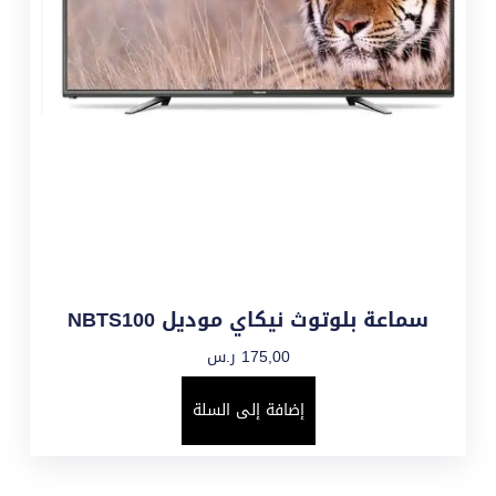
سماعة بلوتوث نيكاي موديل NBTS100
175,00
ر.س
إضافة إلى السلة