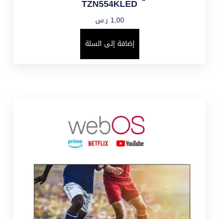
TZN554KLED
1,00
ر.س
إضافة إلى السلة