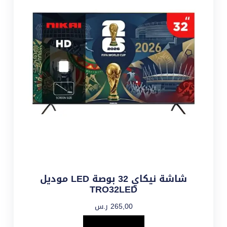
شاشة نيكاي 32 بوصة LED موديل
TRO32LED
265,00
ر.س