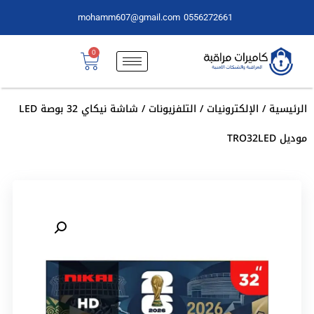
mohamm607@gmail.com
0556272661
0
الرئيسية
/
الإلكترونيات
/
التلفزيونات
/ شاشة نيكاي 32 بوصة LED
موديل TRO32LED