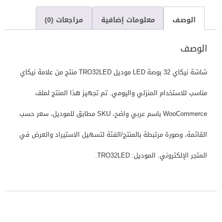
الوصف
معلومات إضافية
مراجعات (0)
الوصف
شاشة نيكاي 32 بوصة LED موديل TRO32LED منتج من علامة نيكاي
مناسب للاستخدام المنزلي واليومي. تم تجهيز هذا المنتج لملف
WooCommerce باسم عربي واضح، SKU مطابق للموديل، سعر حسب
القائمة، وصورة مرتبطة بالمنتج/الفئة لتسهيل الاستيراد والعرض في
المتجر الإلكتروني. الموديل: TRO32LED.