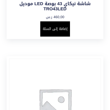
شاشة نيكاي 43 بوصة LED موديل
TRO43LED
460,00
ر.س
إضافة إلى السلة