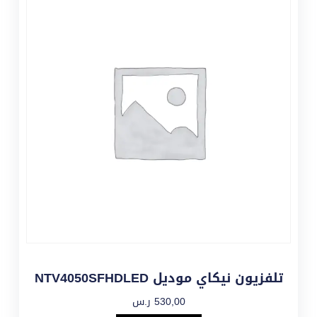
تلفزيون نيكاي موديل NTV4050SFHDLED
530,00
ر.س