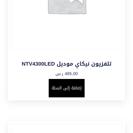
تلفزيون نيكاي موديل NTV4300LED
485,00
ر.س
إضافة إلى السلة