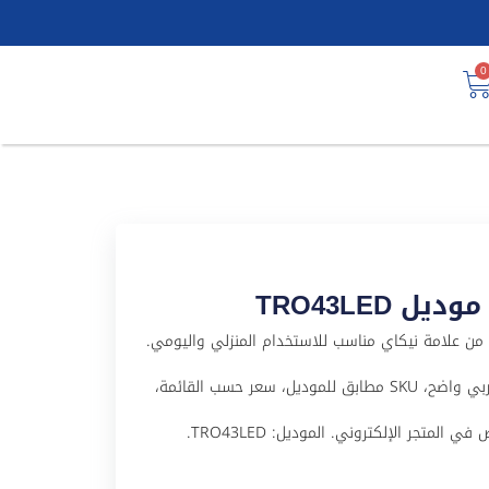
0
اي 43 بوصة LED موديل TRO43LED منتج من علامة نيكاي مناسب للاستخدام المنزلي واليومي.
تم تجهيز هذا المنتج لملف WooCommerce باسم عربي واضح، SKU مطابق للموديل، سعر حسب القائمة،
لمتجر الإلكتروني. الموديل: TRO43LED.