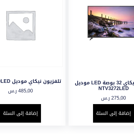
تلفزيون نيكاي موديل NTV4300LED
شاشة نيكاي 32 بوصة LED موديل
NTV3272LED
485,00
ر.س
275,00
ر.س
إضافة إلى السلة
إضافة إلى السلة