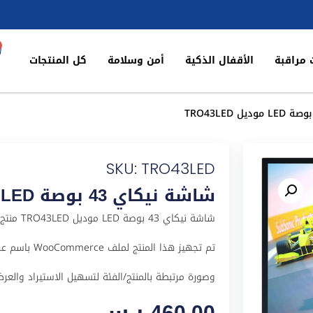
 مراقبة
الأقفال الذكية
أمن وسلامة
كل المنتجات
SKU: TRO43LED
شاشة نيكاي 43 بوصة LED موديل TRO43LED
شاشة نيك
وصورة مرتبطة بالمنتج/الفئة لتسهيل الاستيراد والعرض في ا
460,00
ر.س