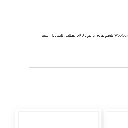
شاشة نيكاي 43 بوصة LED موديل TRO43LED منتج من علامة نيكاي مناسب للاستخدام المنزلي واليومي. تم تجهيز هذا المنتج لملف WooCommerce باسم عربي واضح، SKU مطابق للموديل، سعر