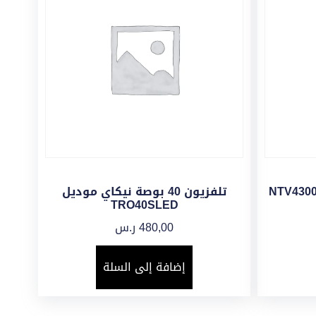
تلفزيون 40 بوصة نيكاي موديل
TRO40SLED
480,00
ر.س
إضافة إلى السلة