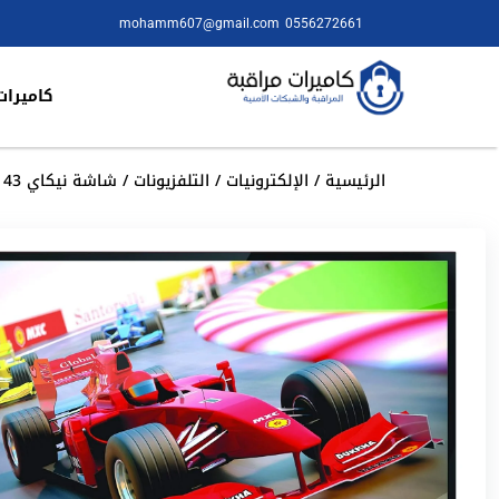
mohamm607@gmail.com
0556272661
كاميرات
الرئيسية
/
الإلكترونيات
/
التلفزيونات
/ شاشة نيكاي 43 بوصة LED موديل TRO43LED