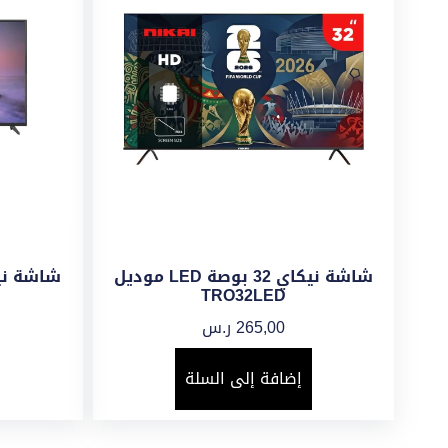
شاشة نيكاي 32 بوصة LED موديل
TRO32LED
265,00
ر.س
إضافة إلى السلة