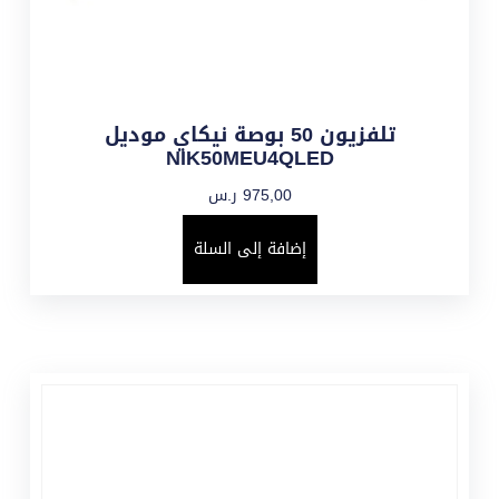
تلفزيون 50 بوصة نيكاي موديل
NIK50MEU4QLED
975,00
ر.س
إضافة إلى السلة