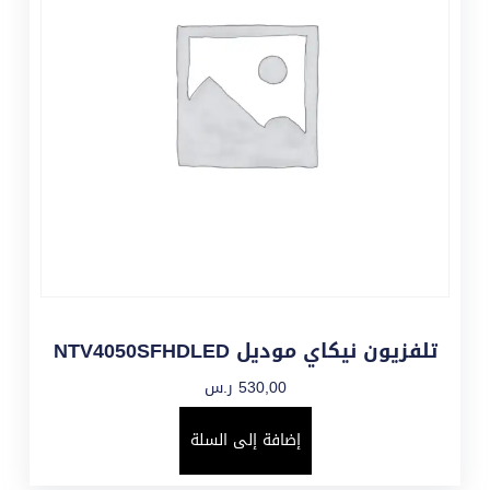
تلفزيون نيكاي موديل NTV4050SFHDLED
530,00
ر.س
إضافة إلى السلة