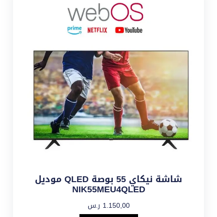
شاشة نيكاي 55 بوصة QLED موديل
NIK55MEU4QLED
1.150,00
ر.س