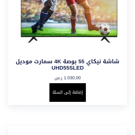
شاشة نيكاي 55 بوصة 4K سمارت موديل
UHD55SLED
1.030,00
ر.س
إضافة إلى السلة