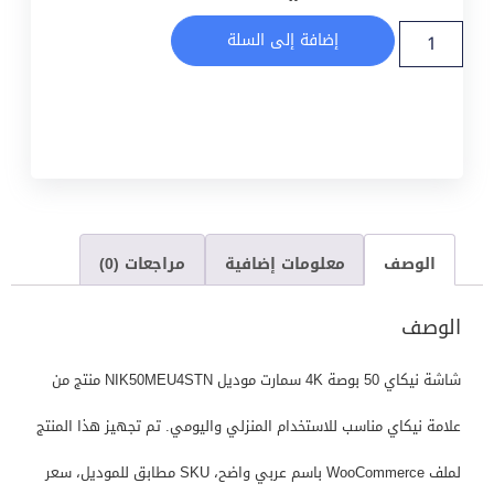
إضافة إلى السلة
الوصف
معلومات إضافية
مراجعات (0)
الوصف
شاشة نيكاي 50 بوصة 4K سمارت موديل NIK50MEU4STN منتج من
علامة نيكاي مناسب للاستخدام المنزلي واليومي. تم تجهيز هذا المنتج
لملف WooCommerce باسم عربي واضح، SKU مطابق للموديل، سعر