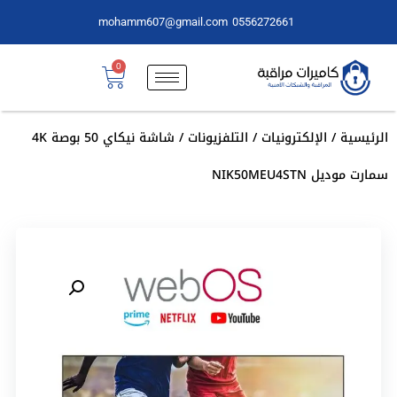
mohamm607@gmail.com
0556272661
0
الرئيسية
/
الإلكترونيات
/
التلفزيونات
/ شاشة نيكاي 50 بوصة 4K
سمارت موديل NIK50MEU4STN