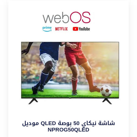
شاشة نيكاي 50 بوصة QLED موديل
NPROG50QLED