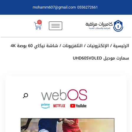
mohamm607@gmail.com
0556272661
0
الرئيسية
/
الإلكترونيات
/
التلفزيونات
/ شاشة نيكاي 60 بوصة 4K
سمارت موديل UHD60SVDLED