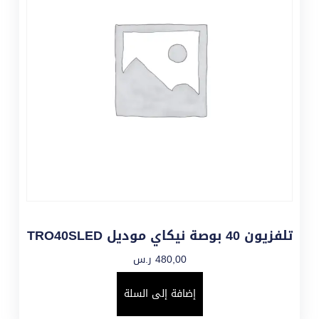
تلفزيون 40 بوصة نيكاي موديل TRO40SLED
480,00
ر.س
إضافة إلى السلة