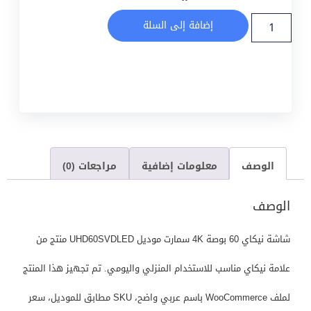
إضافة إلى السلة
الوصف
معلومات إضافية
مراجعات (0)
الوصف
شاشة نيكاي 60 بوصة 4K سمارت موديل UHD60SVDLED منتج من
علامة نيكاي مناسب للاستخدام المنزلي واليومي. تم تجهيز هذا المنتج
لملف WooCommerce باسم عربي واضح، SKU مطابق للموديل، سعر