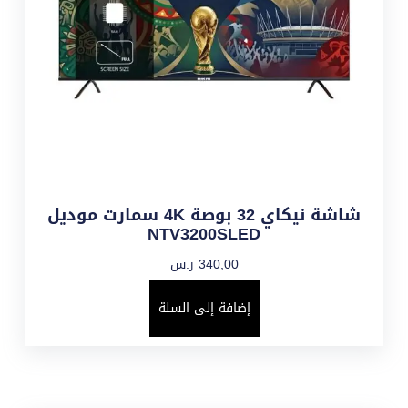
شاشة نيكاي 32 بوصة 4K سمارت موديل
NTV3200SLED
340,00
ر.س
إضافة إلى السلة