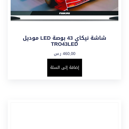
شاشة نيكاي 43 بوصة LED موديل
TRO43LED
460,00
ر.س
إضافة إلى السلة