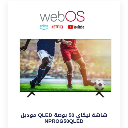
شاشة نيكاي 50 بوصة QLED موديل
NPROG50QLED