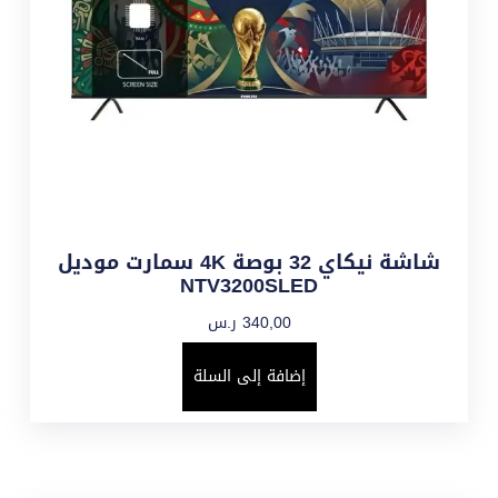
شاشة نيكاي 32 بوصة 4K سمارت موديل
NTV3200SLED
340,00
ر.س
إضافة إلى السلة