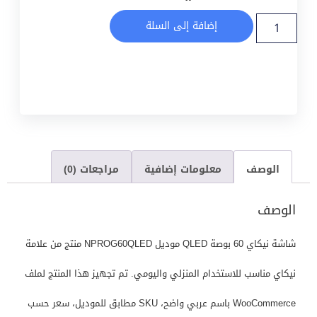
إضافة إلى السلة
الوصف
معلومات إضافية
مراجعات (0)
الوصف
شاشة نيكاي 60 بوصة QLED موديل NPROG60QLED منتج من علامة
نيكاي مناسب للاستخدام المنزلي واليومي. تم تجهيز هذا المنتج لملف
WooCommerce باسم عربي واضح، SKU مطابق للموديل، سعر حسب