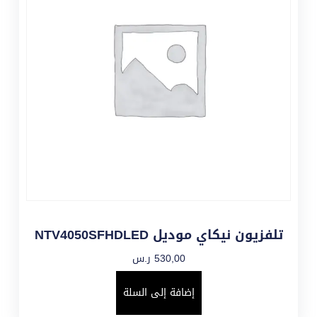
تلفزيون نيكاي موديل NTV4050SFHDLED
530,00
ر.س
إضافة إلى السلة