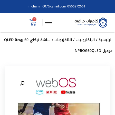
mohamm607@gmail.com
0556272661
0
الرئيسية
/
الإلكترونيات
/
التلفزيونات
/ شاشة نيكاي 60 بوصة QLED
موديل NPROG60QLED