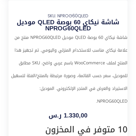
SKU: NPROG60QLED
شاشة نيكاي 60 بوصة QLED موديل
NPROG60QLED
شاشة نيكاي 60 بوصة QLED موديل NPROG60QLED منتج من
علامة نيكاي مناسب للاستخدام المنزلي واليومي. تم تجهيز هذا
المنتج لملف WooCommerce باسم عربي واضح، SKU مطابق
للموديل، سعر حسب القائمة، وصورة مرتبطة بالمنتج/الفئة لتسهيل
الاستيراد والعرض في المتجر الإلكتروني. الموديل:
NPROG60QLED.
1.330,00
ر.س
10 متوفر في المخزون