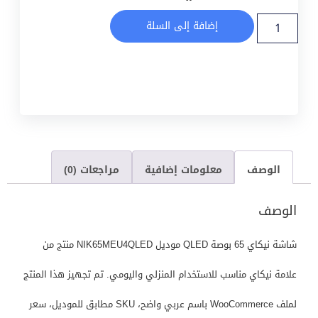
إضافة إلى السلة
الوصف
معلومات إضافية
مراجعات (0)
الوصف
شاشة نيكاي 65 بوصة QLED موديل NIK65MEU4QLED منتج من
علامة نيكاي مناسب للاستخدام المنزلي واليومي. تم تجهيز هذا المنتج
لملف WooCommerce باسم عربي واضح، SKU مطابق للموديل، سعر