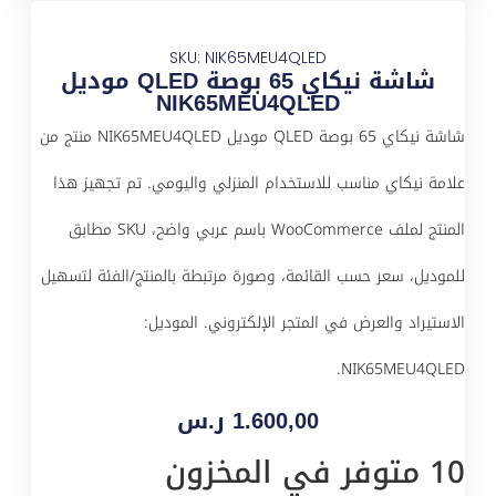
SKU: NIK65MEU4QLED
شاشة نيكاي 65 بوصة QLED موديل
NIK65MEU4QLED
شاشة نيكاي 65 بوصة QLED موديل NIK65MEU4QLED منتج من
علامة نيكاي مناسب للاستخدام المنزلي واليومي. تم تجهيز هذا
المنتج لملف WooCommerce باسم عربي واضح، SKU مطابق
للموديل، سعر حسب القائمة، وصورة مرتبطة بالمنتج/الفئة لتسهيل
الاستيراد والعرض في المتجر الإلكتروني. الموديل:
NIK65MEU4QLED.
1.600,00
ر.س
10 متوفر في المخزون