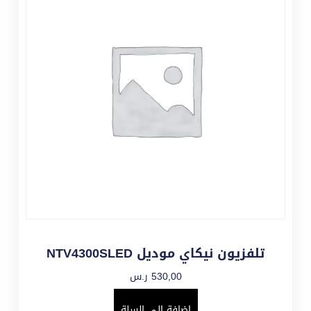
تلفزيون نيكاي موديل NTV4300SLED
530,00
ر.س
إضافة إلى السلة