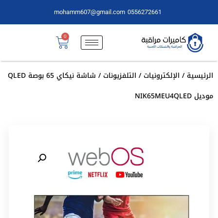
mohamm607@gmail.com
0556272661
0
الرئيسية
/
الإلكترونيات
/
التلفزيونات
/ شاشة نيكاي 65 بوصة QLED
موديل NIK65MEU4QLED