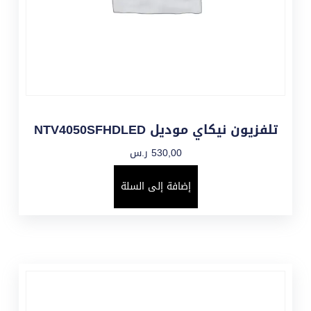
تلفزيون نيكاي موديل NTV4050SFHDLED
530,00
ر.س
إضافة إلى السلة