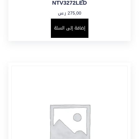
NTV3272LED
275,00
ر.س
إضافة إلى السلة