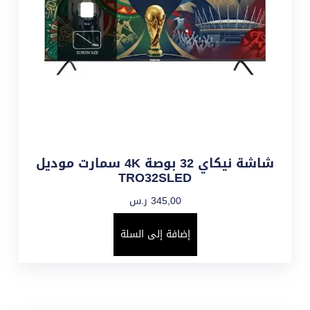
شاشة نيكاي 32 بوصة 4K سمارت موديل
TRO32SLED
345,00
ر.س
إضافة إلى السلة