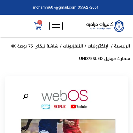
mohamm607@gmail.com
0556272661
0
الرئيسية
/
الإلكترونيات
/
التلفزيونات
/ شاشة نيكاي 75 بوصة 4K
سمارت موديل UHD75SLED