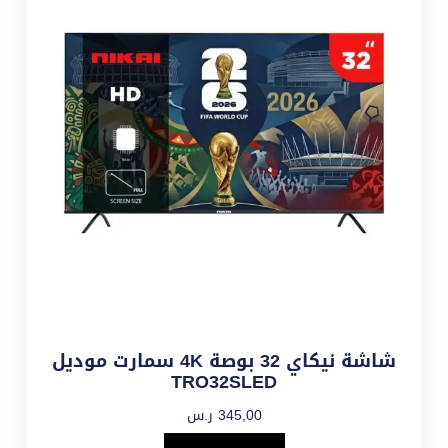
شاشة نيكاي 32 بوصة 4K سمارت موديل
TRO32SLED
345,00
ر.س