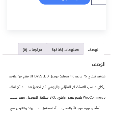
الوصف
معلومات إضافية
مراجعات (0)
الوصف
شاشة نيكاي 75 بوصة 4K سمارت موديل UHD75SLED منتج من علامة
نيكاي مناسب للاستخدام المنزلي واليومي. تم تجهيز هذا المنتج لملف
WooCommerce باسم عربي واضح، SKU مطابق للموديل، سعر حسب
القائمة، وصورة مرتبطة بالمنتج/الفئة لتسهيل الاستيراد والعرض في