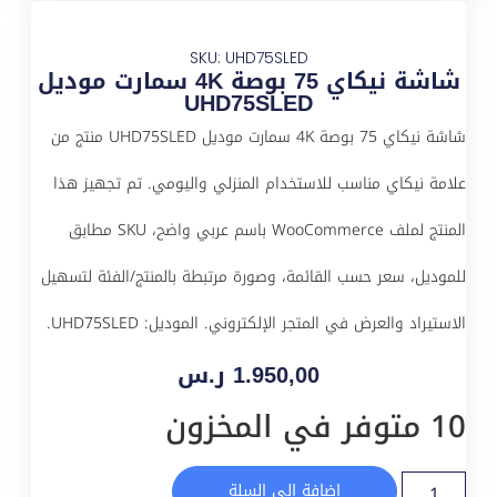
SKU: UHD75SLED
شاشة نيكاي 75 بوصة 4K سمارت موديل
UHD75SLED
شاشة نيكاي 75 بوصة 4K سمارت موديل UHD75SLED منتج من
علامة نيكاي مناسب للاستخدام المنزلي واليومي. تم تجهيز هذا
المنتج لملف WooCommerce باسم عربي واضح، SKU مطابق
للموديل، سعر حسب القائمة، وصورة مرتبطة بالمنتج/الفئة لتسهيل
الاستيراد والعرض في المتجر الإلكتروني. الموديل: UHD75SLED.
1.950,00
ر.س
10 متوفر في المخزون
إضافة إلى السلة