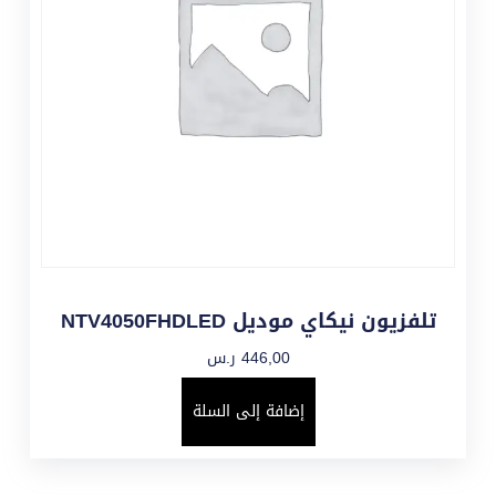
تلفزيون نيكاي موديل NTV4050FHDLED
446,00
ر.س
إضافة إلى السلة