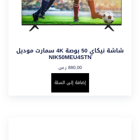
شاشة نيكاي 50 بوصة 4K سمارت موديل
NIK50MEU4STN
880,00
ر.س
إضافة إلى السلة