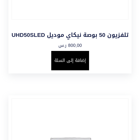
تلفزيون 50 بوصة نيكاي موديل UHD50SLED
800,00
ر.س
إضافة إلى السلة