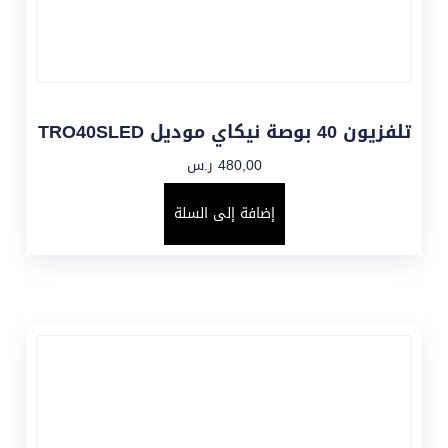
تلفزيون 40 بوصة نيكاي موديل TRO40SLED
480,00
ر.س
إضافة إلى السلة