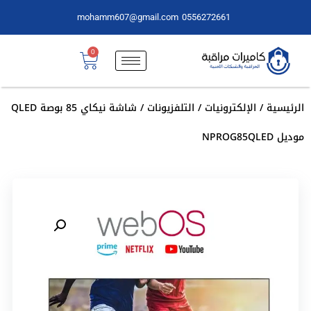
mohamm607@gmail.com
0556272661
0
الرئيسية
/
الإلكترونيات
/
التلفزيونات
/ شاشة نيكاي 85 بوصة QLED
موديل NPROG85QLED