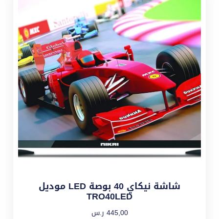
شاشة نيكاي 40 بوصة LED موديل
TRO40LED
445,00
ر.س