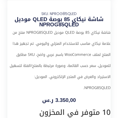
SKU: NPROG85QLED
شاشة نيكاي 85 بوصة QLED موديل
NPROG85QLED
شاشة نيكاي 85 بوصة QLED موديل NPROG85QLED منتج من
علامة نيكاي مناسب للاستخدام المنزلي واليومي. تم تجهيز هذا
المنتج لملف WooCommerce باسم عربي واضح، SKU مطابق
للموديل، سعر حسب القائمة، وصورة مرتبطة بالمنتج/الفئة لتسهيل
الاستيراد والعرض في المتجر الإلكتروني. الموديل:
NPROG85QLED.
3.350,00
ر.س
10 متوفر في المخزون