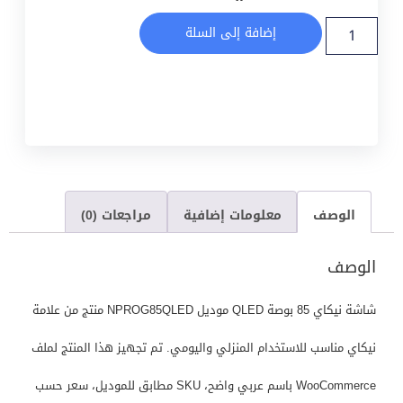
إضافة إلى السلة
الوصف
معلومات إضافية
مراجعات (0)
الوصف
شاشة نيكاي 85 بوصة QLED موديل NPROG85QLED منتج من علامة
نيكاي مناسب للاستخدام المنزلي واليومي. تم تجهيز هذا المنتج لملف
WooCommerce باسم عربي واضح، SKU مطابق للموديل، سعر حسب