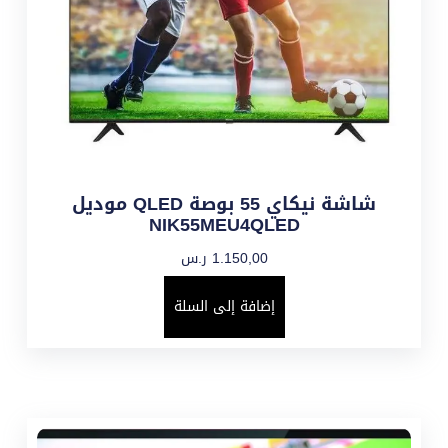
شاشة نيكاي 55 بوصة QLED موديل
NIK55MEU4QLED
1.150,00
ر.س
إضافة إلى السلة