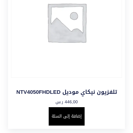
تلفزيون نيكاي موديل NTV4050FHDLED
446,00
ر.س
إضافة إلى السلة