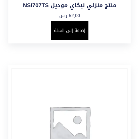
منتج منزلي نيكاي موديل NSI707TS
52,00
ر.س
إضافة إلى السلة