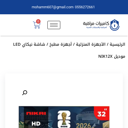
mohamm607@gmail.com
0556272661
0
الرئيسية
/
الأجهزة المنزلية
/
أجهزة مطبخ
/ شاشة نيكاي LED
موديل NIK12X