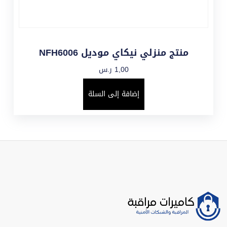
منتج منزلي نيكاي موديل NFH6006
1,00
ر.س
إضافة إلى السلة