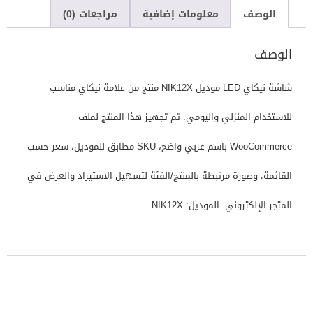
الوصف
معلومات إضافية
مراجعات (0)
الوصف
شاشة نيكاي LED موديل NIK12X منتج من علامة نيكاي مناسب
للاستخدام المنزلي واليومي. تم تجهيز هذا المنتج لملف
WooCommerce باسم عربي واضح، SKU مطابق للموديل، سعر حسب
القائمة، وصورة مرتبطة بالمنتج/الفئة لتسهيل الاستيراد والعرض في
المتجر الإلكتروني. الموديل: NIK12X.