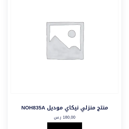
منتج منزلي نيكاي موديل NOH835A
180,00
ر.س