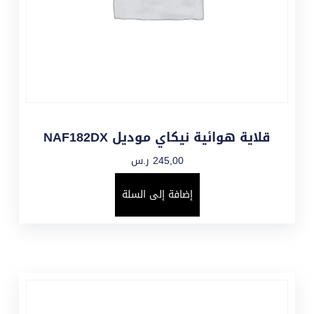
قلاية هوائية نيكاي موديل NAF182DX
245,00
ر.س
إضافة إلى السلة