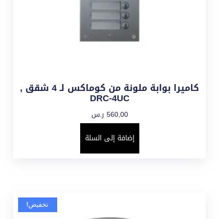
كاميرا بوابة ملونة من كوماكس لـ 4 شقق ,
DRC-4UC
560,00
ر.س
إضافة إلى السلة
تخفيض!