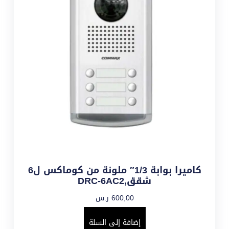
كاميرا بوابة 1/3″ ملونة من كوماكس ل6
شقق,DRC-6AC2
600,00
ر.س
إضافة إلى السلة