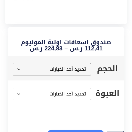
صندوق اسعافات اولية المونيوم
112,41
ر.س
–
224,83
ر.س
الحجم
العبوة