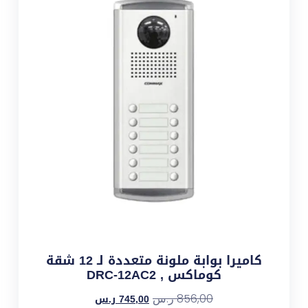
كاميرا بوابة ملونة متعددة لـ 12 شقة
كوماكس , DRC-12AC2
745,00
ر.س
856,00
ر.س