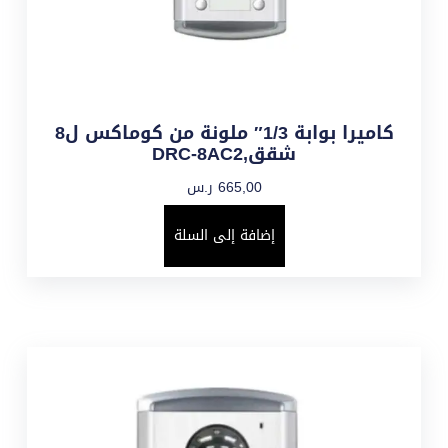
كاميرا بوابة 1/3″ ملونة من كوماكس ل8
شقق,DRC-8AC2
665,00
ر.س
إضافة إلى السلة