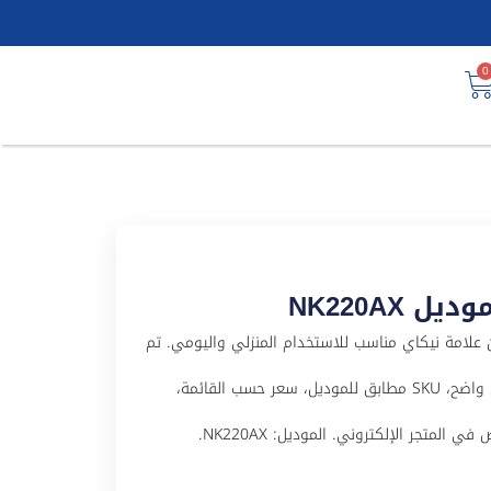
0
NK220AX
 مطبخ نيكاي موديل NK220AX منتج من علامة نيكاي مناسب للاستخدام المنزلي واليومي. تم
تجهيز هذا المنتج لملف WooCommerce باسم عربي واضح، SKU مطابق للموديل، سعر حسب القائمة،
لمتجر الإلكتروني. الموديل: NK220AX.