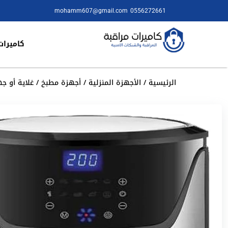
mohamm607@gmail.com
0556272661
كاميرات
الرئيسية
/
الأجهزة المنزلية
/
أجهزة مطبخ
/ غلاية أو جهاز