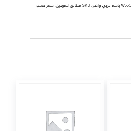
غلاية أو جهاز مطبخ نيكاي موديل NK220AX منتج من علامة نيكاي مناسب للاستخدام المنزلي واليومي. تم تجهيز هذا المنتج لملف WooCommerce باسم عربي واضح، SKU مطابق للموديل، سعر حسب