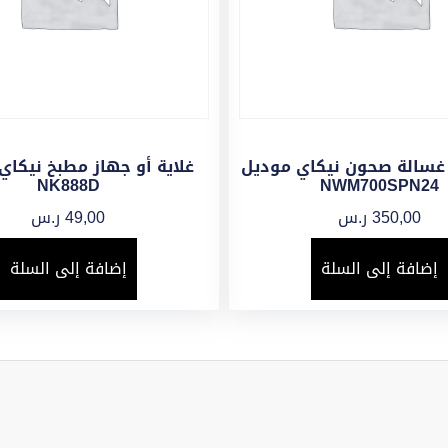
 غسالة صحون نيكاي موديل
غلاية أو جهاز مطبخ نيكاي
NK888D
NWM700SPN24
350,00
ر.س
49,00
ر.س
إضافة إلى السلة
إضافة إلى السلة