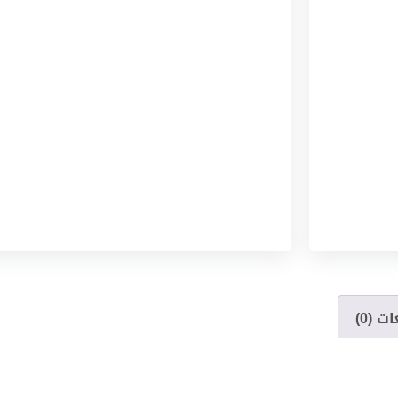
ت (0)