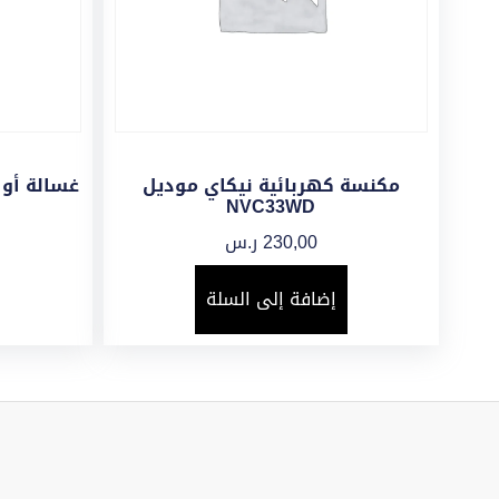
مكنسة كهربائية نيكاي موديل
غسالة أو
NVC33WD
230,00
ر.س
إضافة إلى السلة