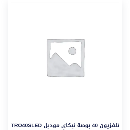
تلفزيون 40 بوصة نيكاي موديل TRO40SLED