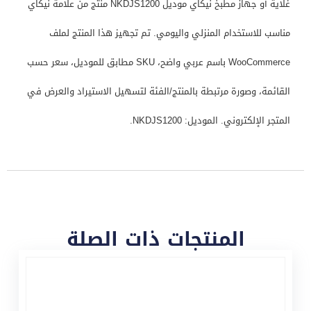
غلاية أو جهاز مطبخ نيكاي موديل NKDJS1200 منتج من علامة نيكاي
مناسب للاستخدام المنزلي واليومي. تم تجهيز هذا المنتج لملف
WooCommerce باسم عربي واضح، SKU مطابق للموديل، سعر حسب
القائمة، وصورة مرتبطة بالمنتج/الفئة لتسهيل الاستيراد والعرض في
المتجر الإلكتروني. الموديل: NKDJS1200.
المنتجات ذات الصلة