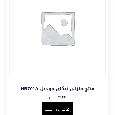
منتج منزلي نيكاي موديل NR701A
73,00
ر.س
إضافة إلى السلة