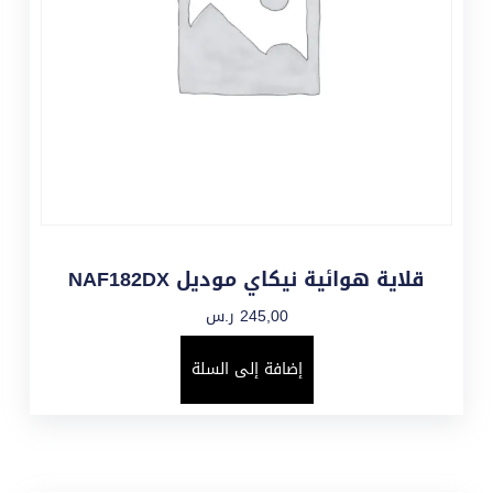
قلاية هوائية نيكاي موديل NAF182DX
245,00
ر.س
إضافة إلى السلة