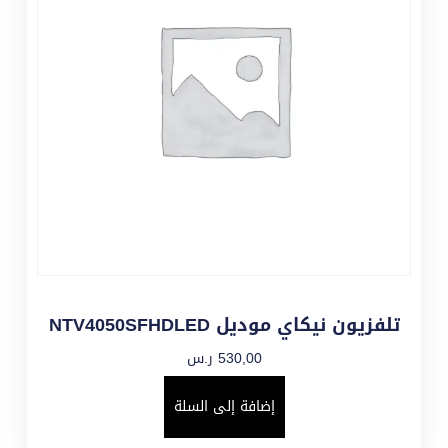
تلفزيون نيكاي موديل NTV4050SFHDLED
530,00
ر.س
إضافة إلى السلة