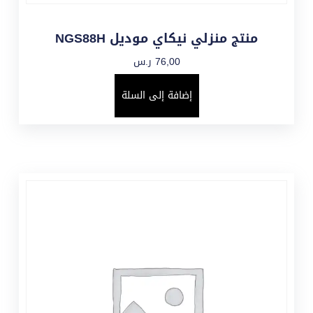
منتج منزلي نيكاي موديل NGS88H
76,00
ر.س
إضافة إلى السلة