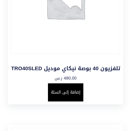
تلفزيون 40 بوصة نيكاي موديل TRO40SLED
480,00
ر.س
إضافة إلى السلة