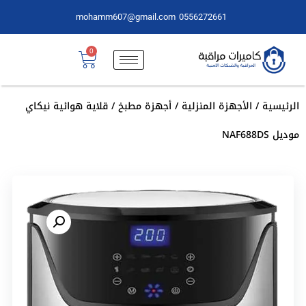
mohamm607@gmail.com
0556272661
0
الرئيسية
/
الأجهزة المنزلية
/
أجهزة مطبخ
/ قلاية هوائية نيكاي
موديل NAF688DS