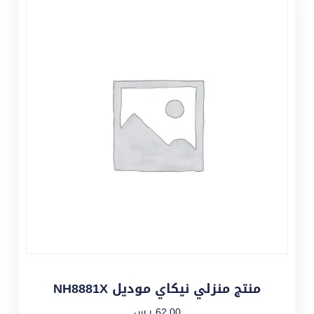
منتج منزلي نيكاي موديل NH8881X
62,00
ر.س