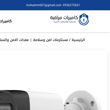
mohamm607@gmail.com
0556272661
كاميرات
الرئيسية
/
مستلزمات امن وسلامة | معدات الامن والسلا