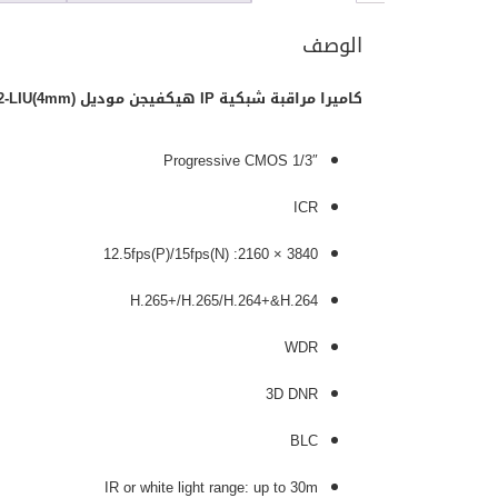
الوصف
كاميرا مراقبة شبكية IP هيكفيجن موديل DS-2CD1083G2-LIU(4mm)
1/3″ Progressive CMOS
ICR
3840 × 2160: 12.5fps(P)/15fps(N)
H.265+/H.265/H.264+&H.264
WDR
3D DNR
BLC
IR or white light range: up to 30m