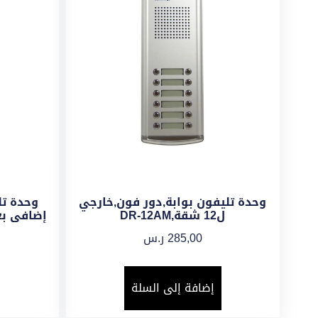
وحدة تليفون بوابة,دور فون,خارجي
وحدة ت
ل12 شقة,DR-12AM
285,00
ر.س
إضافة إلى السلة