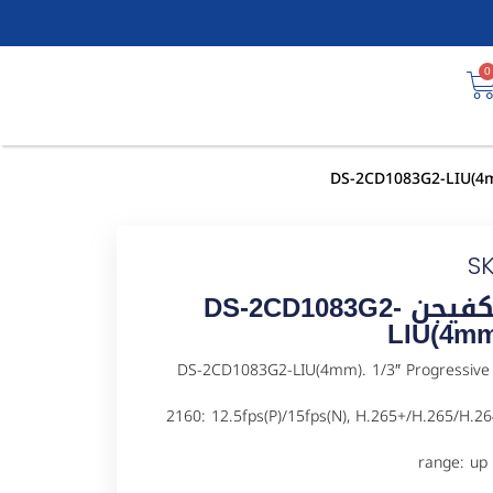
0
S
كاميرا مراقبة شبكية IP هيكفيجن DS-2CD1083G2-
LIU(4mm
ل DS-2CD1083G2-LIU(4mm). 1/3″ Progressive CMOS, ICR, 3840 ×
2160: 12.5fps(P)/15fps(N), H.265+/H.265/H.2
range: up