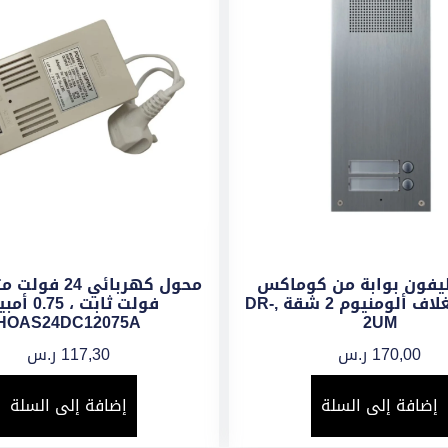
ليفون بوابة من كوماكس
إضافى بغلاف ألومنيوم 2 شقة ,DR-
فولت ثابت ، .75
HOAS24DC12075A
2UM
170,00
ر.س
117,30
ر.س
إضافة إلى السلة
إضافة إلى السلة