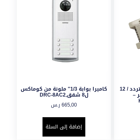
محول كهربائي 24 فولت متردد / 12
كاميرا بوابة 1/3″ ملونة من كوماكس
0 أمبير –
ل8 شقق,DRC-8AC2
665,00
ر.س
إضافة إلى السلة