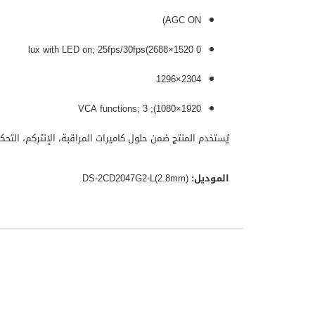
AGC ON)
0 lux with LED on; 25fps/30fps(2688×1520
2304×1296
1920×1080); VCA functions; 3
يُستخدم المنتج ضمن حلول كاميرات المراقبة، الإنتركم، التح
الموديل:
DS-2CD2047G2-L(2.8mm)