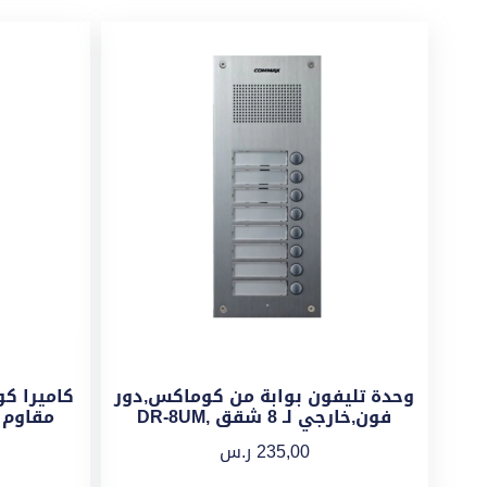
وحدة تليفون بوابة من كوماكس,دور
كاميرا ك
فون,خارجي لـ 8 شقق ,DR-8UM
مقاوم ل
235,00
ر.س