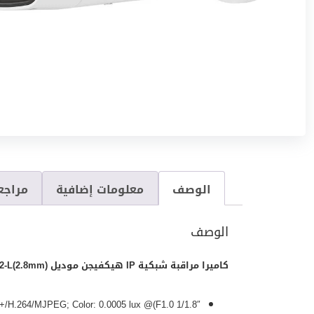
الوصف
معلومات إضافية
مراجعا
الوصف
كاميرا مراقبة شبكية IP هيكفيجن موديل DS-2CD2047G2-L(2.8mm)
1/1.8″ Progressive Scan CMOS; H.265+/H.265/H.264+/H.264/MJPEG; Color: 0.0005 lux @(F1.0