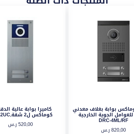
المنتجات ذات الصلة
وماكس بوابة بغلاف معدني
كاميرا بوابة عالية الدق
لعوامل الجوية الخارجية
كوماكس ل2 شقة,DRC-2UC
DRC-4ML/RF
520,00
ر.س
820,00
ر.س