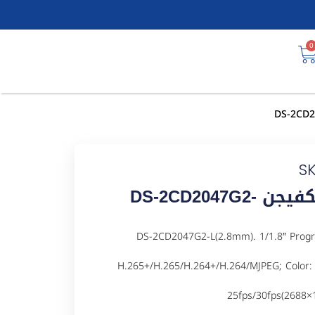
0
S
كاميرا مراقبة شبكية IP هيكفيجن DS-2CD2047G2-
ل DS-2CD2047G2-L(2.8mm). 1/1.8″ Progressive Scan CMOS;
H.265+/H.265/H.264+/H.264/MJPEG; Color: 0
25fps/30fps(2688×