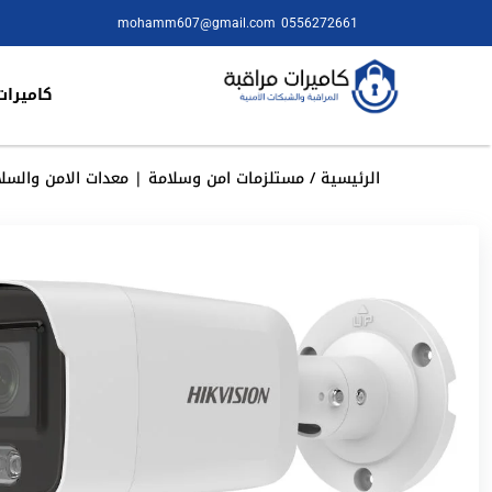
mohamm607@gmail.com
0556272661
كاميرات
الرئيسية
/
مستلزمات امن وسلامة | معدات الامن والسلا