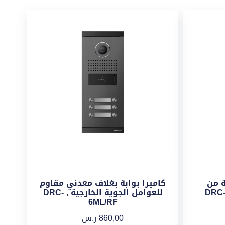
ة من
كاميرا بوابة بغلاف معدني مقاوم
للعوامل الجوية الخارجية , DRC-
6ML/RF
860,00
ر.س