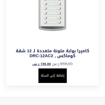
كاميرا بوابة ملونة متعددة لـ 12 شقة
كوماكس , DRC-12AC2
745,00
ر.س
856,00
ر.س
إضافة إلى السلة