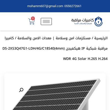
mohamm607@gmail.com
0556272661
0
الرئيسية
/
مستلزمات امن وسلامة | معدات الامن والسلامة
/ كاميرا
مراقبة شبكية IP هيكفيجن DS-2XS3Q47G1-LDH/4G/C18S40(4mm)
WDR 4G Solar H.265 H.264