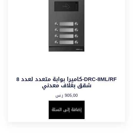
DRC-8ML/RF-كاميرا بوابة متعدد لعدد 8
شقق بغلاف معدني
905,00
ر.س
إضافة إلى السلة