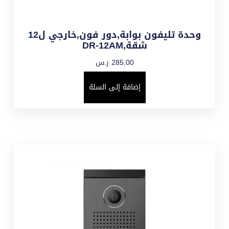
وحدة تليفون بوابة,دور فون,خارجي ل12
شقة,DR-12AM
285,00
ر.س
إضافة إلى السلة