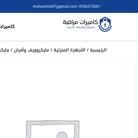
mohamm607@gmail.com
0556272661
كاميرات
الرئيسية
/
الأجهزة المنزلية
/
مايكروويف وأفران
/ مايكروو