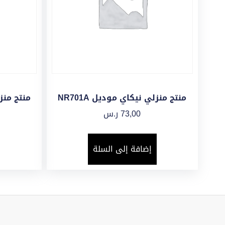
منتج منزلي نيكاي موديل NR701A
منتج منزلي
73,00
ر.س
إضافة إلى السلة