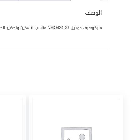
الوصف
مايكروويف موديل NMO424DG مناسب لتسخين وتحضير الطعام بسرعة وسهولة، بخيار عملي للمنازل والمكاتب.