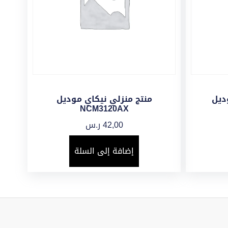
ديل
منتج منزلي نيكاي موديل
NCM3120AX
42,00
ر.س
إضافة إلى السلة