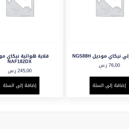
 نيكاي موديل NGS88H
قلاية هوائية نيكاي مو
NAF182DX
76,00
ر.س
245,00
ر.س
إضافة إلى السلة
إضافة إلى السلة