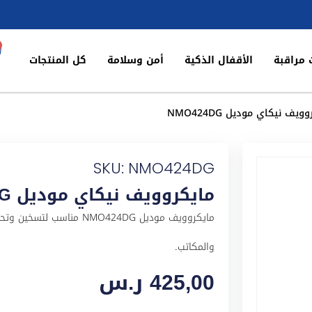
 مراقبة
الأقفال الذكية
أمن وسلامة
كل المنتجات
يف نيكاي موديل NMO424DG
SKU: NMO424DG
مايكروويف نيكاي موديل NMO424DG
مايكروويف موديل NMO424DG م
والمكاتب.
425,00
ر.س