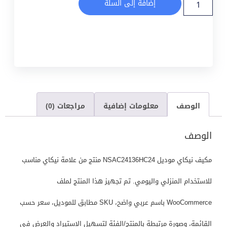
إضافة إلى السلة
الوصف
معلومات إضافية
مراجعات (0)
الوصف
مكيف نيكاي موديل NSAC24136HC24 منتج من علامة نيكاي مناسب
للاستخدام المنزلي واليومي. تم تجهيز هذا المنتج لملف
WooCommerce باسم عربي واضح، SKU مطابق للموديل، سعر حسب
القائمة، وصورة مرتبطة بالمنتج/الفئة لتسهيل الاستيراد والعرض في