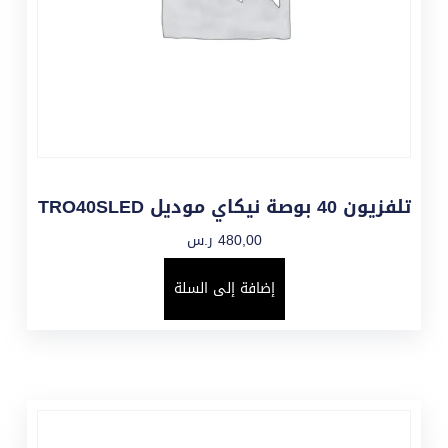
تلفزيون 40 بوصة نيكاي موديل TRO40SLED
480,00
ر.س
إضافة إلى السلة