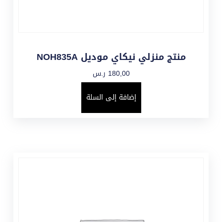
منتج منزلي نيكاي موديل NOH835A
180,00
ر.س
إضافة إلى السلة