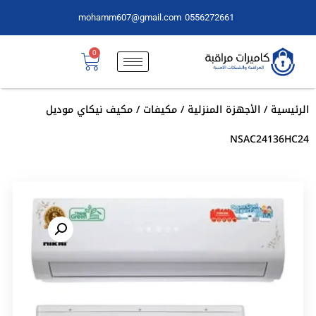
mohamm607@gmail.com
0556272661
0
الرئيسية
/
الأجهزة المنزلية
/
مكيفات
/ مكيف نيكاي موديل
NSAC24136HC24