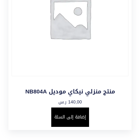
منتج منزلي نيكاي موديل NB804A
140,00
ر.س
إضافة إلى السلة