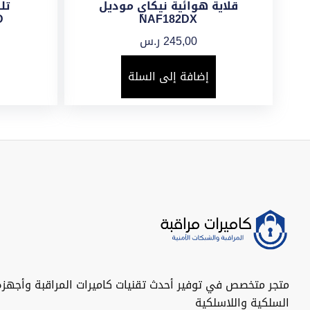
قلاية هوائية نيكاي موديل
تل
D
NAF182DX
245,00
ر.س
إضافة إلى السلة
متجر متخصص في توفير أحدث تقنيات كاميرات المراقبة وأجهزة
السلكية واللاسلكية