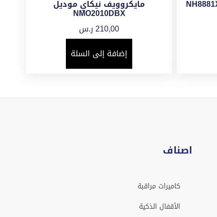
مايكروويف نيكاي موديل
NMO2010DBX
210,00
ر.س
إضافة إلى السلة
اصناف
كاميرات مراقبة
الأقفال الذكية