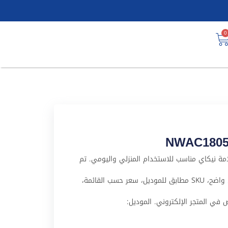
0
NWAC18056HC25 منتج من علامة نيكاي مناسب للاستخدام المنزلي واليومي. تم
تجهيز هذا المنتج لملف WooCommerce باسم عربي واضح، SKU مطابق للموديل، سعر حسب القائمة،
 في المتجر الإلكتروني. الموديل: