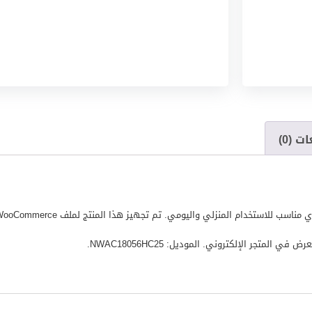
ت (0)
لمتجر الإلكتروني. الموديل: NWAC18056HC25.