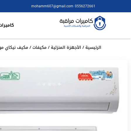
mohamm607@gmail.com
0556272661
كاميرات
الرئيسية
/
الأجهزة المنزلية
/
مكيفات
/ مكيف نيكاي موديل 56HC25