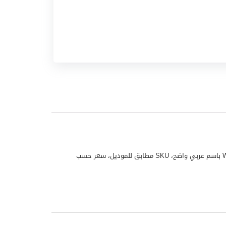
مكيف نيكاي موديل NWAC18056HC25 منتج من علامة نيكاي مناسب للاستخدام المنزلي واليومي. تم تجهيز هذا المنتج لملف WooCommerce باسم عربي واضح، SKU مطابق للموديل، سعر حسب