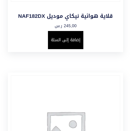
قلاية هوائية نيكاي موديل NAF182DX
245,00
ر.س
إضافة إلى السلة