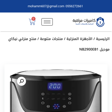
mohamm607@gmail.com
0556272661
0
الرئيسية
/
الأجهزة المنزلية
/
منتجات متنوعة
/ منتج منزلي نيكاي
موديل NB2900EB1