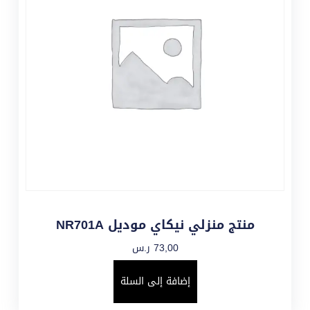
منتج منزلي نيكاي موديل NR701A
73,00
ر.س
إضافة إلى السلة