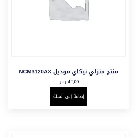
منتج منزلي نيكاي موديل NCM3120AX
42,00
ر.س
إضافة إلى السلة