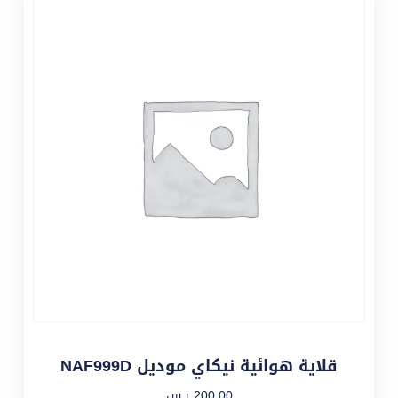
قلاية هوائية نيكاي موديل NAF999D
200,00
ر.س