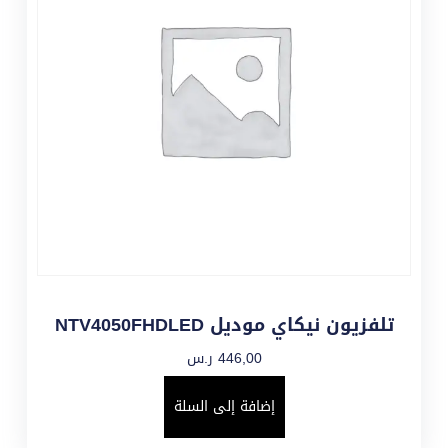
تلفزيون نيكاي موديل NTV4050FHDLED
446,00
ر.س
إضافة إلى السلة