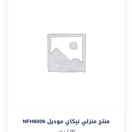
منتج منزلي نيكاي موديل NFH6006
1,00
ر.س