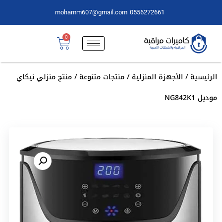
mohamm607@gmail.com
0556272661
0
الرئيسية
/
الأجهزة المنزلية
/
منتجات متنوعة
/ منتج منزلي نيكاي
موديل NG842K1