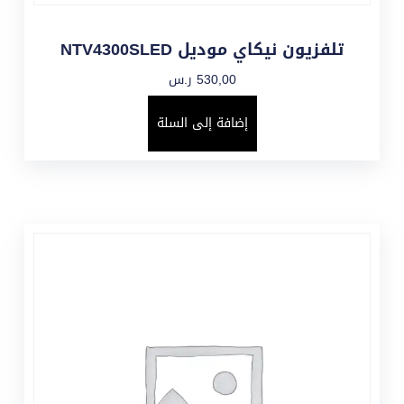
تلفزيون نيكاي موديل NTV4300SLED
530,00
ر.س
إضافة إلى السلة