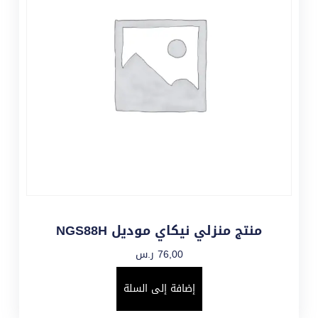
منتج منزلي نيكاي موديل NGS88H
76,00
ر.س
إضافة إلى السلة