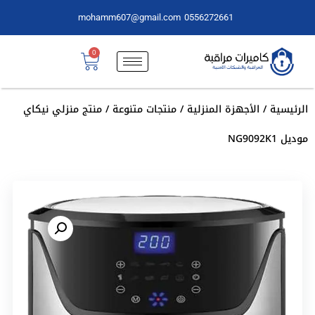
mohamm607@gmail.com
0556272661
0
الرئيسية
/
الأجهزة المنزلية
/
منتجات متنوعة
/ منتج منزلي نيكاي
موديل NG9092K1