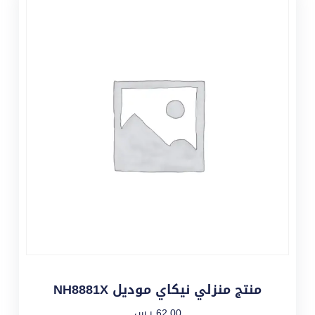
منتج منزلي نيكاي موديل NH8881X
62,00
ر.س