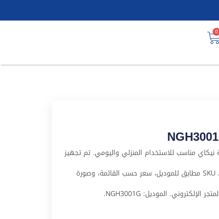
0
يل NGH3001G منتج من علامة نيكاي مناسب للاستخدام المنزلي واليومي. تم تجهيز
هذا المنتج لملف WooCommerce باسم عربي واضح، SKU مطابق للموديل، سعر حسب القائمة، وصورة
لإلكتروني. الموديل: NGH3001G.