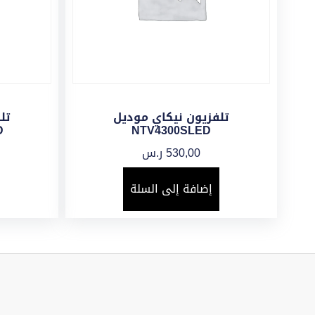
تلفزيون نيكاي موديل
تل
D
NTV4300SLED
530,00
ر.س
إضافة إلى السلة