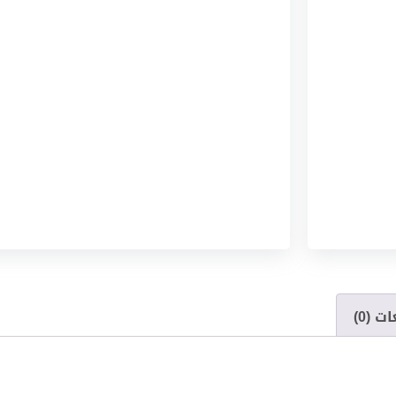
ت (0)