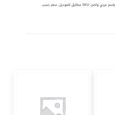
منتج منزلي نيكاي موديل NGH3001G منتج من علامة نيكاي مناسب للاستخدام المنزلي واليومي. تم تجهيز هذا المنتج لملف WooCommerce باسم عربي واضح، SKU مطابق للموديل، سعر حسب