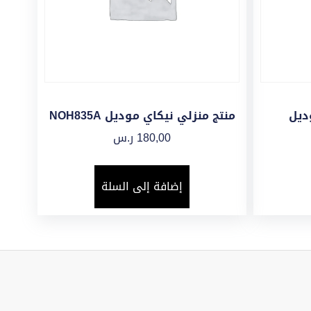
ديل
منتج منزلي نيكاي موديل NOH835A
180,00
ر.س
إضافة إلى السلة