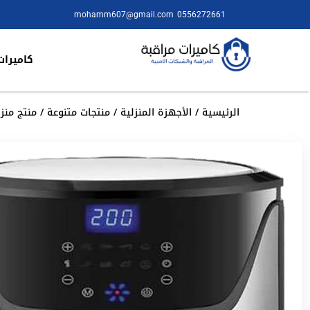
mohamm607@gmail.com
0556272661
كاميرات
الرئيسية
/
الأجهزة المنزلية
/
منتجات متنوعة
/ منتج منزلي 