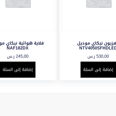
فزيون نيكاي موديل
قلاية هوائية نيكاي مو
NAF182DX
NTV4050SFHDLE
530,00
ر.س
245,00
ر.س
إضافة إلى السلة
إضافة إلى السلة