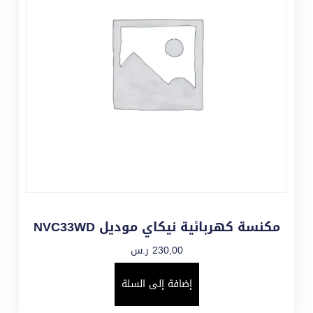
مكنسة كهربائية نيكاي موديل NVC33WD
230,00
ر.س
إضافة إلى السلة