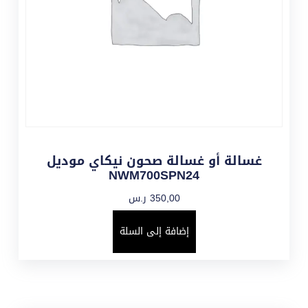
غسالة أو غسالة صحون نيكاي موديل
NWM700SPN24
350,00
ر.س
إضافة إلى السلة