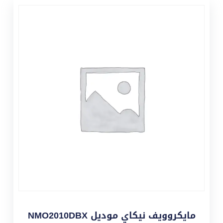
مايكروويف نيكاي موديل NMO2010DBX