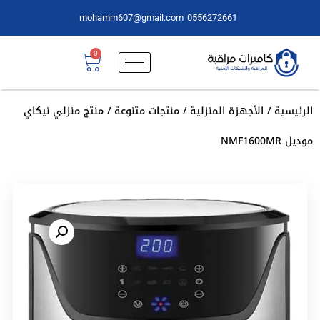
mohamm607@gmail.com
0556272661
0
الرئيسية
/
الأجهزة المنزلية
/
منتجات متنوعة
/ منتج منزلي نيكاي
موديل NMF1600MR