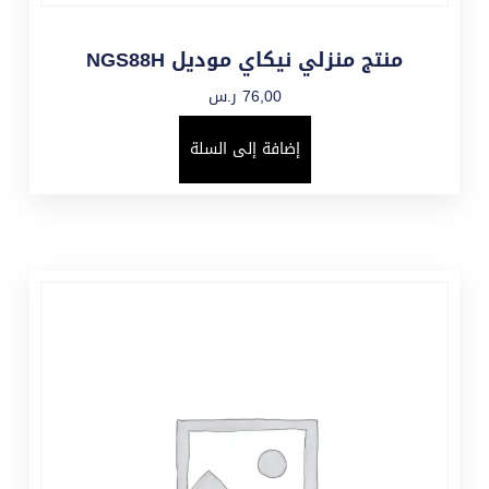
منتج منزلي نيكاي موديل NGS88H
76,00
ر.س
إضافة إلى السلة