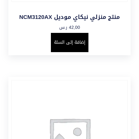
منتج منزلي نيكاي موديل NCM3120AX
42,00
ر.س
إضافة إلى السلة