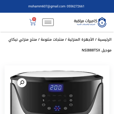
mohamm607@gmail.com
0556272661
0
الرئيسية
/
الأجهزة المنزلية
/
منتجات متنوعة
/ منتج منزلي نيكاي
موديل NSI888TSX