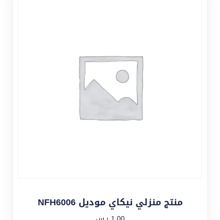
منتج منزلي نيكاي موديل NFH6006
1,00
ر.س