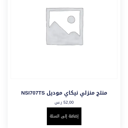
منتج منزلي نيكاي موديل NSI707TS
52,00
ر.س
إضافة إلى السلة