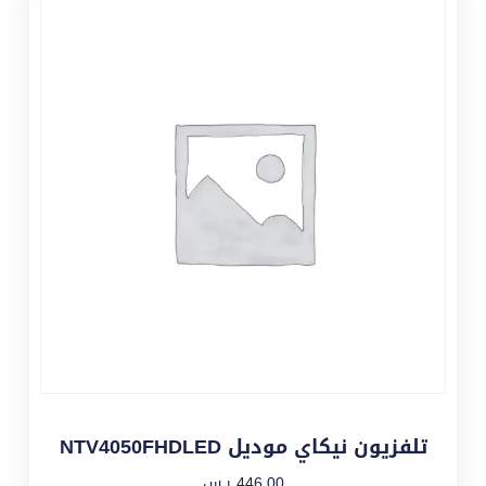
تلفزيون نيكاي موديل NTV4050FHDLED
446,00
ر.س