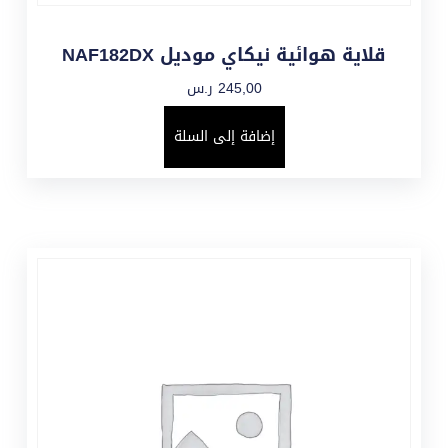
قلاية هوائية نيكاي موديل NAF182DX
245,00
ر.س
إضافة إلى السلة