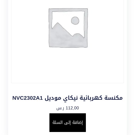
مكنسة كهربائية نيكاي موديل NVC2302A1
112,00
ر.س
إضافة إلى السلة