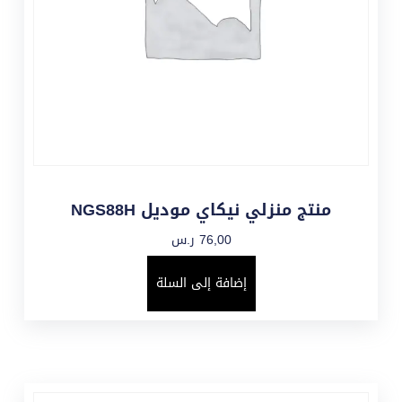
منتج منزلي نيكاي موديل NGS88H
76,00
ر.س
إضافة إلى السلة