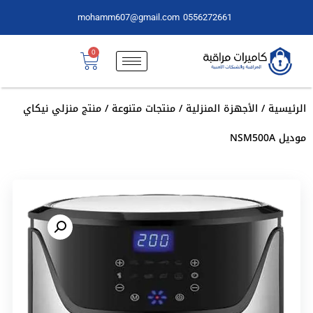
mohamm607@gmail.com
0556272661
0
الرئيسية
/
الأجهزة المنزلية
/
منتجات متنوعة
/ منتج منزلي نيكاي
موديل NSM500A