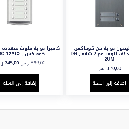
ليفون بوابة من كوماكس
إضافى بغلاف ألومنيوم 2 شقة ,DR-
كوماكس , DRC-12AC2
2UM
745,00
ر.
856,00
ر.س
170,00
ر.س
إضافة إلى السلة
إضافة إلى السلة