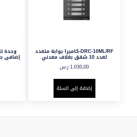
DRC-10ML/RF-كاميرا بوابة متعدد
وحدة ت
لعدد 10 شقق بغلاف معدني
1.030,00
ر.س
إضافة إلى السلة