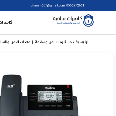
mohamm607@gmail.com
0556272661
كاميرات
الرئيسية
/
مستلزمات امن وسلامة | معدات الامن والسلا