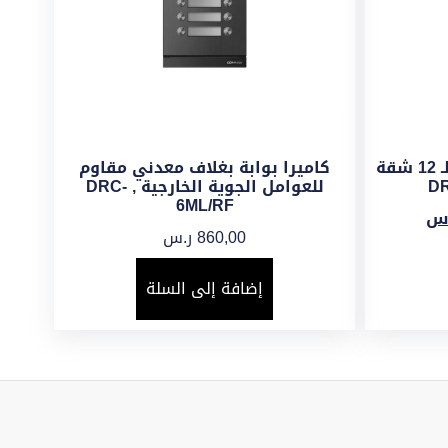
كاميرا بوابة ملونة متعددة لـ 12 شقة
كاميرا بوابة بغلاف معدني مقاوم
للعوامل الجوية الخارجية , DRC-
6ML/RF
س
860,00
ر.س
إضافة إلى السلة