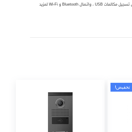
بالإضافة إلى T46S و T48S ، تم تجهيز T41S و T42S الجديد بمنفذ USB مدمج ، مما يعني أن سلسلة T4S بأكملها تدعم وظائف موسعة مثل تسجيل مكالمات USB ، واتصال Bluetooth و Wi-Fi لمزيد
تخفيض!