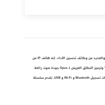
يعد SIP-T41S أداة أعمال غنية بالميزات لاتصالات فائقة ووظائف موسعة. إنه يوفر واجهة أسرع وأكثر استجابة من T41P والعديد من وظائف تحسين الأداء. إنه هاتف IP من
ستة أسطر يأتي مع مفاتيح مدمجة قابلة للبرمجة لتعزيز الإنتاجية. يوفر SIP-T41S المزود بتقنية Yealink Optima HD Voice وترميز النطاق العريض لـ Opus جودة صوت رائعة
واتصالات صوتية فائقة الوضوح. مع منفذ USB جديد تمامًا ، يتميز SIP-T41S بوظائف لا مثيل لها وإمكانية توسعة مع ميزات تسجيل Bluetooth و Wi-Fi و USB. تقدم سلسلة