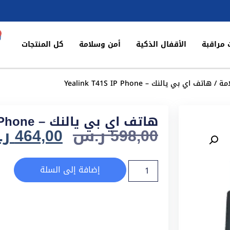
 مراقبة
الأقفال الذكية
أمن وسلامة
كل المنتجات
مة
/ هاتف اي بي يالنك – Yealink T41S IP Phone
هاتف اي بي يالنك – Yealink T41S IP Phone
598,00
ر.س
464,00
ر
إضافة إلى السلة