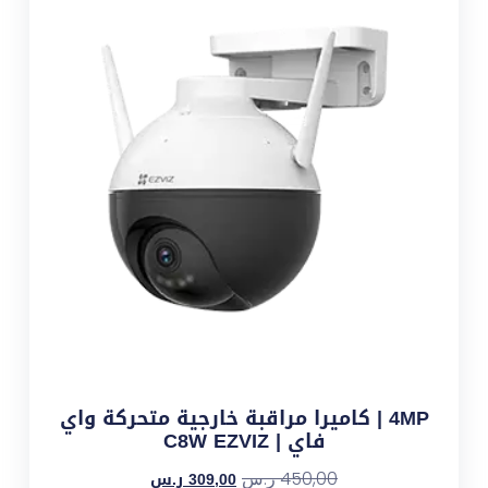
4MP | كاميرا مراقبة خارجية متحركة واي
فاي | C8W EZVIZ
309,00
ر.س
450,00
ر.س