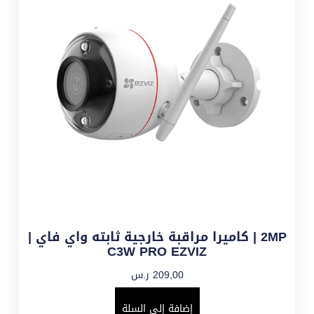
2MP | كاميرا مراقبة خارجية ثابته واي فاي |
C3W PRO EZVIZ
209,00
ر.س
إضافة إلى السلة