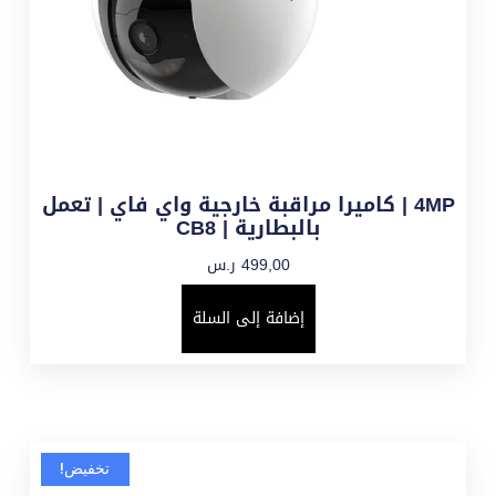
4MP | كاميرا مراقبة خارجية واي فاي | تعمل
بالبطارية | CB8
499,00
ر.س
إضافة إلى السلة
تخفيض!