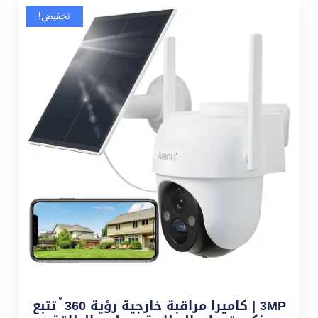
تخفيض!
3MP | كاميرا مراقبة خارجية رؤية 360 ْ تتبع