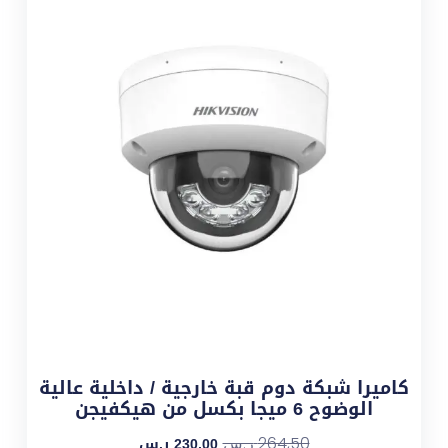
كاميرا شبكة دوم قبة خارجية / داخلية عالية
الوضوح 6 ميجا بكسل من هيكفيجن
230,00
ر.س
264,50
ر.س