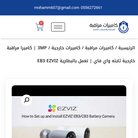
mohamm607@gmail.com
0556272661
0
الرئيسية
/
كاميرات مراقبة
/
كاميرات خارجية
/ 3MP | كاميرا مراقبة
خارجية ثابته واي فاي | تعمل بالبطارية EB3 EZVIZ