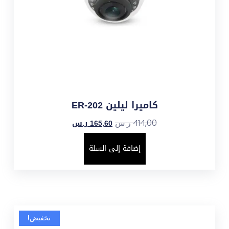
كاميرا ليلين ER-202
165,60
ر.س
414,00
ر.س
إضافة إلى السلة
تخفيض!