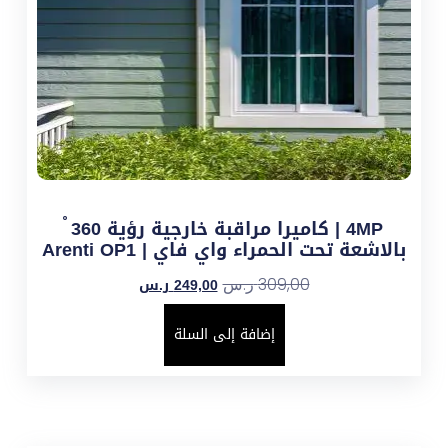
4MP | كاميرا مراقبة خارجية رؤية 360 ْ
بالاشعة تحت الحمراء واي فاي | Arenti OP1
249,00
ر.س
309,00
ر.س
إضافة إلى السلة