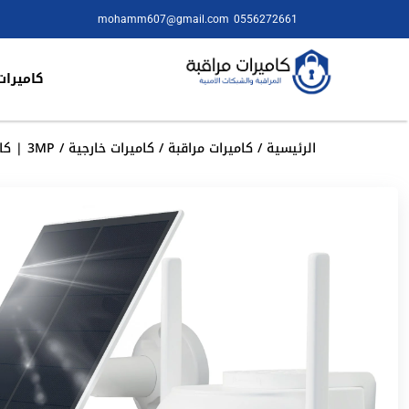
mohamm607@gmail.com
0556272661
كاميرات
الرئيسية
/
كاميرات مراقبة
/
كاميرات خارجية
/ 3MP | كاميرا مراقبة خارجية رؤية 360 ْ تتبع ذكي تعمل بالبطارية مع لوح الطاقة الشمسية | Arenti GO2T