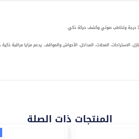
ميرات خارجية من متجر Splus. مناسب للمنازل، الاستراحات، المحلات، المداخل، الأحواش والمواقف. يدعم مزا
المنتجات ذات الصلة