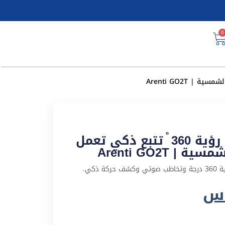
0
3MP | كاميرا مراقبة خارجية رؤية 360 ْ تتبع ذكي تعمل
Arenti GO2T
ذكي.
.س