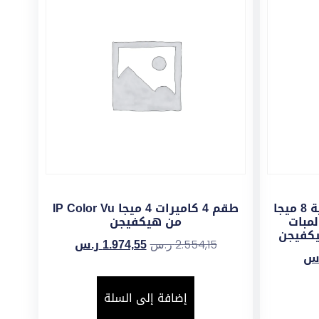
كاميرا شبكة خارجية / داخلية 8 ميجا
طقم 4 كاميرات 4 ميجا IP Color Vu
قنية ColorVu ولمبات
من هيكفيجن
1.974,55
ر.س
2.554,15
ر.س
س
إضافة إلى السلة