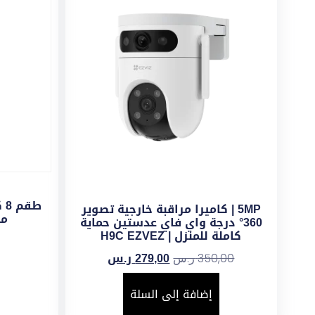
5MP | كاميرا مراقبة خارجية تصوير
ميجا P
360° درجة واي فاي عدستين حماية
كاملة للمنزل | H9C EZVEZ
279,00
ر.س
350,00
ر.س
إضافة إلى السلة