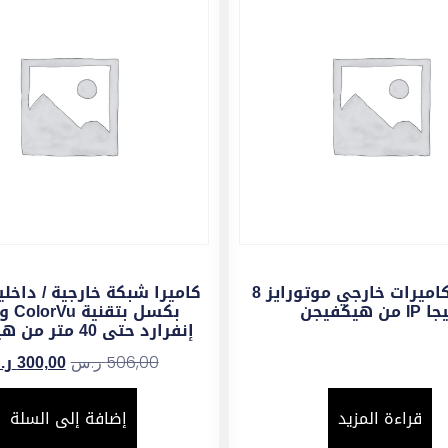
طقم 8 كاميرات خارجي موتورايز 8
I من هيكفيجن
بكسل بت
إنفرارد حتى 40 متر من هيكفيجن
300,00
ر.
506,00
ر.س
قراءة المزيد
إضافة إلى السلة