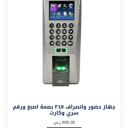
جهاز حضور وانصراف F18 بصمة اصبع ورقم
سري وكارت
895,00
ر.س