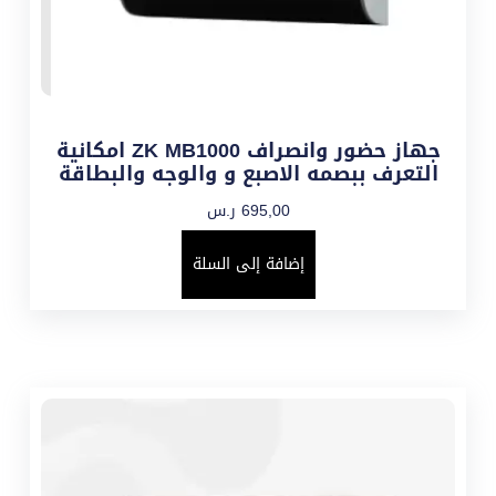
جهاز حضور وانصراف ZK MB1000 امكانية
التعرف ببصمه الاصبع و والوجه والبطاقة
695,00
ر.س
إضافة إلى السلة