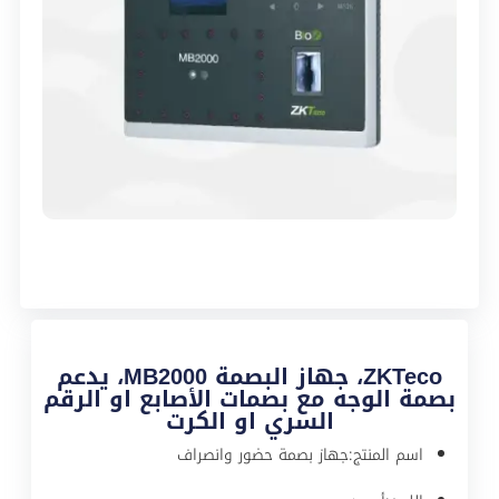
ZKTeco، جهاز البصمة MB2000، يدعم
بصمة الوجه مع بصمات الأصابع او الرقم
السري او الكرت
اسم المنتج:جهاز بصمة حضور وانصراف