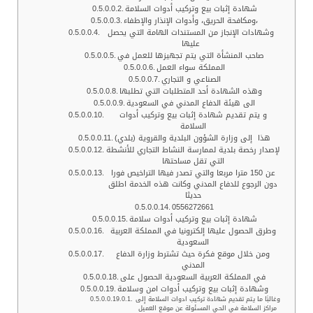
شهادة إثبات بيع وتركيب أدوات السلامة
ومكافحة الحريق، وأدوات الإنذار والإطفاء،
وشهادات الإنجاز من المستندات الهامة التي يحصل
عليها
صاحب المنشأة التي يتم تجهيزها للعمل في
المملكة سواء العمل
الصناعي و التجاري
وهذه الشهادة أحد المتطلبات التي تطلبها
الى هيئة الدفاع المدني في السعودية
و يتم تقديم شهادة إثبات بيع وتركيب أدوات
السلامة
هذا إلى وزارة الشؤون البلدية والقروية (بلدي)
لإصدار رخصة بلدية لممارسة النشاط التجاري للأنشطة
التي تقل مساحتها
عن 150 مترا مربعا والتي تصدر فيها التراخيص فورا
دون الرجوع للدفاع المدني وكانت هذه الخدمة اطلق
حديثا
0556272661
شهادة إثبات بيع وتركيب أدوات سلامة
وطرق الحصول عليها إلكترونيا في المملكة العربية
السعودية
ومن خلال موقع فكرة حيث تشترط وزارة الدفاع
المدني
في المملكة العربية السعودية الحصول على
وشهادة إثبات بيع وتركيب أدوات امن وسلامة
وغالبًا ما يتم تقديم شهادة تركيب ادوات السلامة إلى
مراكز السلامة في الحي المسئولة عن موقع العميل