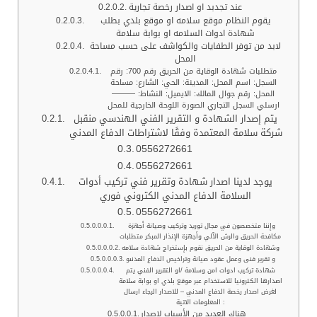
عند تجدبد او اصدار رخصة تجارية
يقوم النظام موقع سلامه او موقع بلدي بطلب
شهادة ادوات السلامه او بوابة سلامة
لابد من توفر الطفايات والكواشف على حسب مساحة
المحل
متطلبات شهادة الوقاية من الحريق رقم 700: رقم
السجل: اسم المحل: المدينة: الحي: الشارع: مساحة
المحل: رقم جوال المالك: الايميل: النشاط: ———
ارسلي السجل التجاري الصورة اللوحة الخارجية للمحل
يتم إصدار الشهادة و التقرير الفني الهندسي منقبل
شركة سلامة المعتمدة وفقًا لاشتراطات الدفاع المدني
0556272661
0556272661
يوجد لدينا اصدار شهادة وتقرير فني تركيب أدوات
السلامة الدفاع المدني الكتروني فوري
0556272661
وإننا متخصصون في مجال توريد وتركيب وصيانة أجهزة
مكافحة الحريق والرش الآلي وأجهزة الإنذار المبكر متطلبات
وشهادة الوقاية من الحريق نقوم بإستخراج شهادة سلامه
و تقرير فنى وعمل عقود صيانة وتراخيص الدفاع المدنىو
شهادة تركيب ادوات امن وسلامة /او التقرير الفني يتم
اصدارها الكترونيا للاستخدام عبر موقع بلدي او بوابة سلامة
لغرض اصدار رخصة الدفاع المدني – للاصدار الرجاء ارسال
المعلومات الاتية :
هناك العديد من الأسباب لاصدار