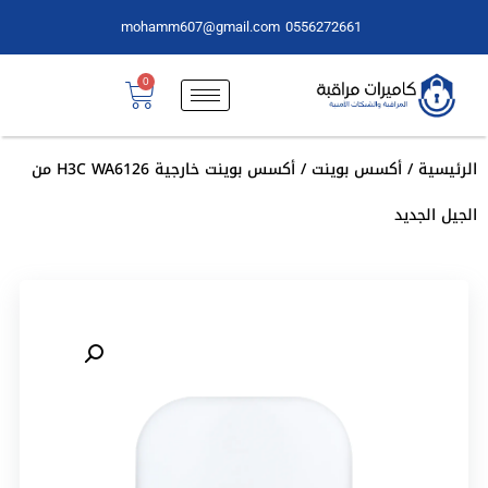
mohamm607@gmail.com
0556272661
0
الرئيسية
/
أكسس بوينت
/ أكسس بوينت خارجية H3C WA6126 من
الجيل الجديد