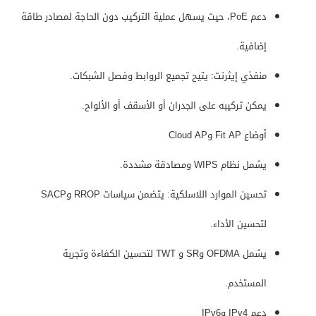
دعم PoE، حيث يسهل عملية التركيب دون الحاجة لمصادر طاقة
إضافية.
منفذي إيثرنت: يتيح تجميع الروابط وفصل الشبكات.
يمكن تركيبه على الجدران أو الأسقف أو الألواح.
أوضاع Fit AP وCloud AP
يشمل نظام WIPS ومصادقة مشددة.
تحسين الموارد اللاسلكية: يتضمن سياسات RROP وSACP
لتحسين الأداء.
يشمل OFDMA وSR و TWT لتحسين الكفاءة وتجربة
المستخدم.
دعم IPv4 وIPv6