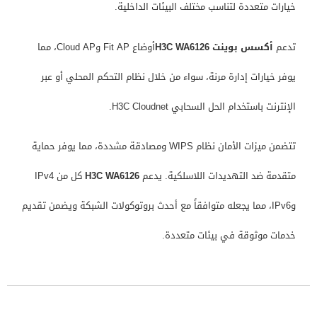
خيارات متعددة لتناسب مختلف البيئات الداخلية.
تدعم
أكسس بوينت H3C WA6126
أوضاع Fit AP وCloud AP، مما
يوفر خيارات إدارة مرنة، سواء من خلال نظام التحكم المحلي أو عبر
الإنترنت باستخدام الحل السحابي H3C Cloudnet.
تتضمن ميزات الأمان نظام WIPS ومصادقة مشددة، مما يوفر حماية
متقدمة ضد التهديدات اللاسلكية. يدعم
H3C WA6126
كل من IPv4
وIPv6، مما يجعله متوافقاً مع أحدث بروتوكولات الشبكة ويضمن تقديم
خدمات موثوقة في بيئات متعددة.