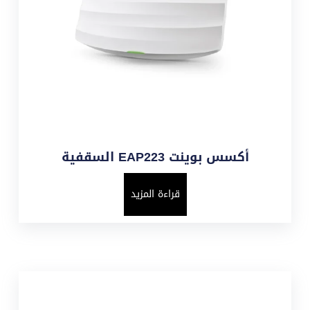
أكسس بوينت EAP223 السقفية
قراءة المزيد